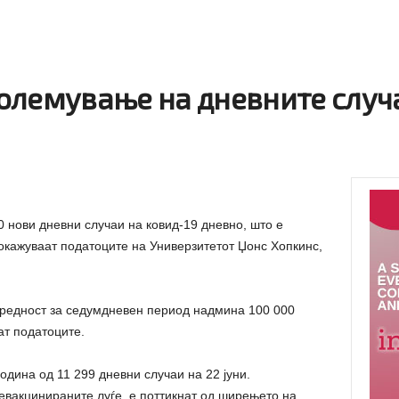
олемување на дневните случа
 нови дневни случаи на ковид-19 дневно, што е
покажуваат податоците на Универзитетот Џонс Хопкинс,
вредност за седумдневен период надмина 100 000
ат податоците.
година од 11 299 дневни случаи на 22 јуни.
невакцинираните луѓе, е поттикнат од ширењето на