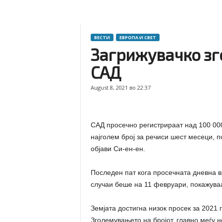
ВЕСТИ
ЕВРОПА И СВЕТ
Загрижувачко зг
САД
August 8, 2021 во 22:37
САД просечно регистрираат над 100 000
најголем број за речиси шест месеци, 
објави Си-ен-ен.
Последен пат кога просечната дневна 
случаи беше на 11 февруари, покажува
Земјата достигна низок просек за 2021 
Зголемувањето на бројот, главно меѓу 