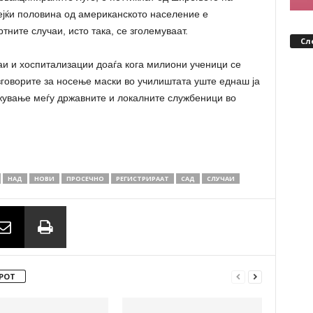
ејќи половина од американското население е
ните случаи, исто така, се зголемуваат.
Сл
аи и хоспитализации доаѓа кога милиони ученици се
зговорите за носење маски во училиштата уште еднаш ја
ажување меѓу државните и локалните службеници во
НАД
НОВИ
ПРОСЕЧНО
РЕГИСТРИРААТ
САД
СЛУЧАИ
РОТ