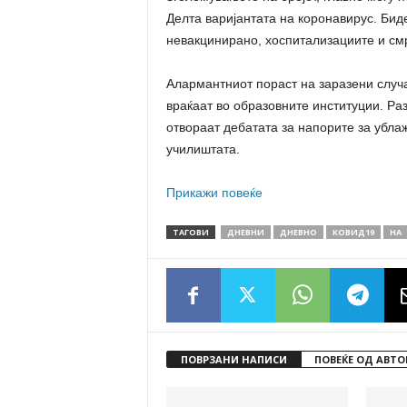
Делта варијантата на коронавирус. Бид
невакцинирано, хоспитализациите и смрт
Алармантниот пораст на заразени случ
враќаат во образовните институции. Ра
отвораат дебатата за напорите за убл
училиштата.
Прикажи повеќе
ТАГОВИ
ДНЕВНИ
ДНЕВНО
КОВИД19
НА
ПОВРЗАНИ НАПИСИ
ПОВЕЌЕ ОД АВТО