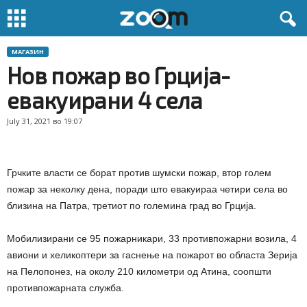
МАГАЗИН
Нов пожар во Грција-
евакуирани 4 села
July 31, 2021 во 19:07
Грчките власти се борат против шумски пожар, втор голем
пожар за неколку дена, поради што евакуираа четири села во
близина на Патра, третиот по големина град во Грција.
Мобилизирани се 95 пожарникари, 33 противпожарни возила, 4
авиони и хеликоптери за гаснење на пожарот во областа Зерија
на Пелопонез, на околу 210 километри од Атина, соопшти
противпожарната служба.