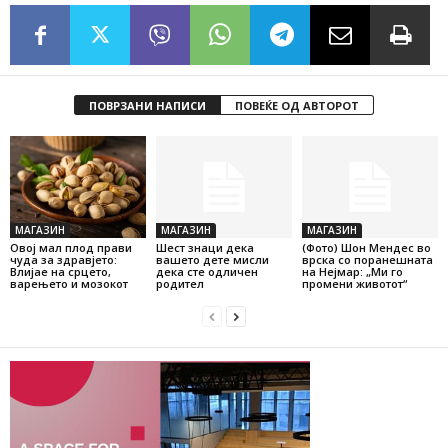
ПОВРЗАНИ НАПИСИ
ПОВЕЌЕ ОД АВТОРОТ
МАГАЗИН
МАГАЗИН
МАГАЗИН
Овој мал плод прави
Шест знаци дека
(Фото) Шон Мендес во
чуда за здравјето:
вашето дете мисли
врска со поранешната
Влијае на срцето,
дека сте одличен
на Нејмар: „Ми го
варењето и мозокот
родител
промени животот“