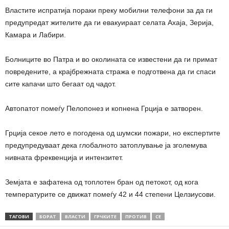
Властите испратија пораки преку мобилни телефони за да ги
предупредат жителите да ги евакуираат селата Ахаја, Зерија,
Камара и Лабири.
Болниците во Патра и во околината се известени да ги примат
повредените, а крајбрежната стража е подготвена да ги спаси
сите капачи што бегаат од чадот.
Автопатот помеѓу Пелопонез и копнена Грција е затворен.
Грција секое лето е погодена од шумски пожари, но експертите
предупредуваат дека глобалното затоплување ја зголемува
нивната фреквенција и интензитет.
Земјата е зафатена од топлотен бран од петокот, од кога
температурите се движат помеѓу 42 и 44 степени Целзиусови.
ТАГОВИ
БОРАТ
ВЛАСТИ
ГРЧКИТЕ
ПРОТИВ
СЕ