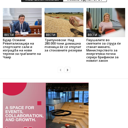
ВЕСТИ
ВЕСТИ
ВЕСТИ
Бујар Османи:
Трипуновски: Над
Паушалите во
Ревитализација на
280.000 тони домашна
сметките за струја ќе
спортските сали и
пченица ќе се откупат
станат минато,
изградба на нови
за стоковните резерви
Министерството за
терени за граѓаните на
енергетика почна
Чаир
серија брифинзи за
новиот закон