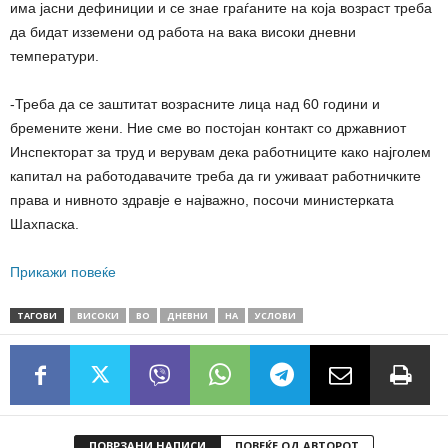
има јасни дефиниции и се знае
граѓаните на која возраст треба
да бидат изземени од работа на вака високи дневни
температури.
-Треба да се заштитат возрасните лица над 60 години и
бремените жени. Ние сме во постојан контакт со државниот
Инспекторат за труд и верувам дека работниците како најголем
капитал на работодавачите треба да ги уживаат работничките
права и нивното здравје е најважно, посочи министерката
Шахпаска.
Прикажи повеќе
ТАГОВИ
ВИСОКИ
ВО
ДНЕВНИ
НА
УСЛОВИ
ПОВРЗАНИ НАПИСИ
ПОВЕЌЕ ОД АВТОРОТ