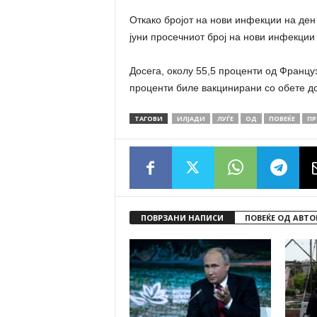
Откако бројот на нови инфекции на ден 
јуни просечниот број на нови инфекции 
Досега, околу 55,5 проценти од Францу
проценти биле вакцинирани со обете до
ТАГОВИ
ИЛЈАДИ
ЛУЃЕ
ОД
ПОВЕЌЕ
ПР
ПОВРЗАНИ НАПИСИ
ПОВЕЌЕ ОД АВТО