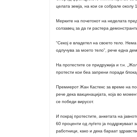
целата земја, на кои се собрале околу 1
Мерките на почетокот на неделата пред
солзавец за да ги растера демонстрант
“Секој е владетел на своето тело. Нем
одлучува за моето тело”, рече една дем
На протестите се придружија и т.н. „Ж
протести кои беа запрени поради блока
Премиерот Жан Кастекс за време на пос
рече дека вакцинацијата, која во момен
се победи вирусот.
И покрај протестите, анкетата на јавно
60 проценти од луѓето ја поддржуваат 
работници, како и дека бараат здравств