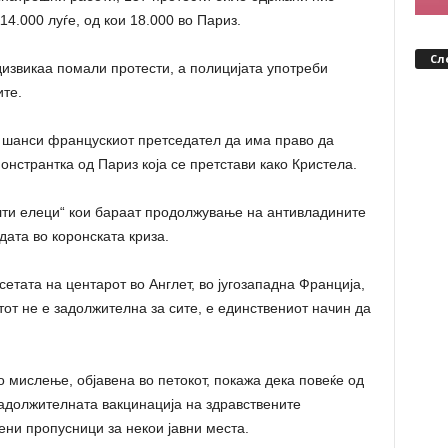
14.000 луѓе, од кои 18.000 во Париз.
Сл
извикаа помали протести, а полицијата употреби
ите.
а шанси францускиот претседател да има право да
онстрантка од Париз која се претстави како Кристела.
олти елеци“ кои бараат продолжување на антивладините
дата во коронската криза.
етата на центарот во Англет, во југозападна Франција,
тот не е задолжителна за сите, е единствениот начин да
то мислење, објавена во петокот, покажа дека повеќе од
задолжителната вакцинација на здравствените
ени пропусници за некои јавни места.