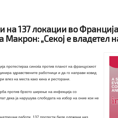
и на 137 локации во Франциј
 Макрон: „Секој е владетел н
ија протестираа синоќа против планот на францускиот
инира здравствените работници и да го направи ковид
и влез на места како кина и ресторани.
орба против брзото ширење на инфекција со
лат дека ја нарушува слободата на избор на оние кои не
натрешни работи, 137 протести биле одржани низ