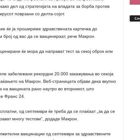
како дел од стратегијата на владата за борба против
ирусот поврзани со делта-сојот.
Сл
ние ќе ја прошириме здравствената картичка до
 број од вас да се вакцинираат, рече Макрон.
кцинирани ќе мора да направат тест за секој оброк или
иле забележани рекордни 20.000 закажувања во секоја
аќањето на Макрон. Веб-страницата објави дека вкупно
а на вакцината рано наутро во вторникот, што
се Франс 24.
сплатни, од септември ќе треба да се плаќаат „за да се
рават многу тестови“, додаде Макрон.
олжителни вакцинации од септември за здравствените