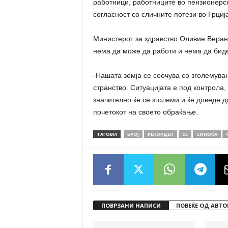
работници, работниците во пензионерск
согласност со сличните потези во Грциј
Министерот за здравство Оливие Веран
нема да може да работи и нема да бид
-Нашата земја се соочува со зголемува
странство. Ситуацијата е под контрола,
значително ќе се зголеми и ќе доведе 
почетокот на своето обраќање.
ТАГОВИ
БРОЈ
РЕКОРДЕН
СЕ
СИНОЌА
ПОВРЗАНИ НАПИСИ
ПОВЕЌЕ ОД АВТО