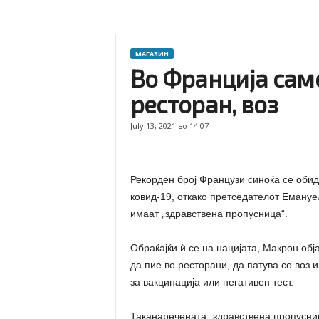
МАГАЗИН
Во Франција само
ресторан, воз
July 13, 2021 во 14:07
Рекорден број Французи синоќа се обид
ковид-19, откако претседателот Емануе
имаат „здравствена пропусница“.
Обраќајќи ѝ се на нацијата, Макрон обј
да пие во ресторани, да патува со воз 
за вакцинација или негативен тест.
Таканаречената „здравствена пропусниц