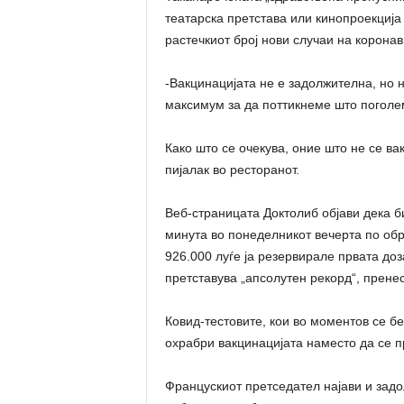
театарска претстава или кинопроекција 
растечкиот број нови случаи на коронав
-Вакцинацијата не е задолжителна, но 
максимум за да поттикнеме што поголем
Како што се очекува, оние што не се ва
пијалак во ресторанот.
Веб-страницата Доктолиб објави дека б
минута во понеделникот вечерта по обр
926.000 луѓе ја резервирале првата доз
претставува „апсолутен рекорд“, прене
Ковид-тестовите, кои во моментов се бе
охрабри вакцинацијата наместо да се п
Францускиот претседател најави и зад