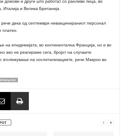
и домови и други што работат со ранливи лица, во
а, Италија и Велика Британија.
 рече дека од септември невакцинираниот персонал
е платен.
ње на епидемијата, во континентална Франција, но и во
 но ако не реагираме сега, бројот на случаите
до зголемување на хоспитализациите, рече Макрон во
ФРАНЦУЗИ
РОТ