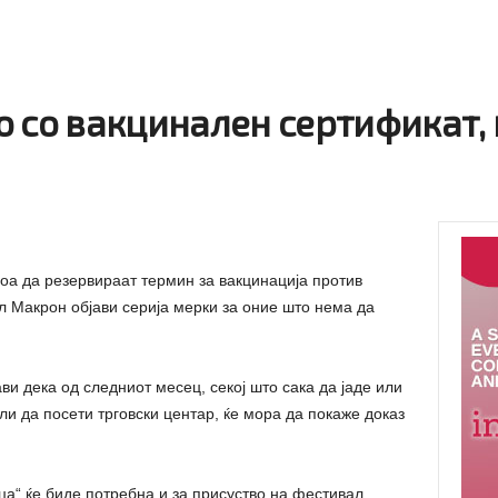
 со вакцинален сертификат, 
оа да резервираат термин за вакцинација против
л Макрон објави серија мерки за оние што нема да
ави дека од следниот месец, секој што сака да јаде или
или да посети трговски центар, ќе мора да покаже доказ
а“ ќе биде потребна и за присуство на фестивал,