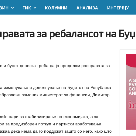
ЗИН
ГИК
KОЛУМНИ
AНАЛИЗА
ИНТЕРВЈУ
равата за ребалансот на Буџ
 и буџет денеска треба да ја продолжи расправата за
 за изменување и дополнување на Буџетот на Република
 образложи заменик министерот за финансии, Димитар
веќе пари за стабилизирање на економијата, а за
ари за предизборен поткуп и партиски вработувања.
ажаа дека нема да го поддржат зашто со него, како што