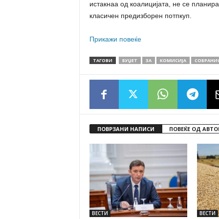
истакнаа од коалицијата, не се планира
класичен предизборен потпкуп.
Прикажи повеќе
ТАГОВИ
БУЏЕТ
ЗА
КОМИСИЈА
СОБРАНИ
ПОВРЗАНИ НАПИСИ
ПОВЕЌЕ ОД АВТО
ВЕСТИ
ВЕСТИ