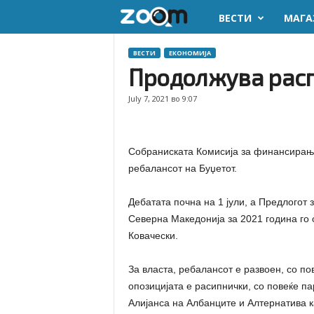
ВЕСТИ
МАГА
z
o
ВЕСТИ
ЕКОНОМИЈА
Продолжува расп
o
July 7, 2021 во 9:07
m
.
Собраниската Комисија за финансирање
ребалансот на Буџетот.
m
Дебатата почна на 1 јули, а Предлогот
k
Северна Македонија за 2021 година го
Ковачески.
За власта, ребалансот е развоен, со по
опозицијата е расипнички, со повеќе п
Алијанса на Албанците и Алтернатива к