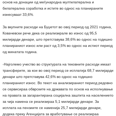
основ на донации од меѓународна мултилатерална и
билатерална соработка и истите во однос на планираните
изнесуваат 33,6%.
За вкупните расходи на Буџетот во овој период од 2021 година,
Ковачевски рече дека се реализирале во износ од 95,5
милијарди денари, што претставува 38,6% во однос на годишно
планираниот износ или раст од 3,5% во однос на истиот период
од минатата година.
-Најголемо учество во структурата на тековните расходи имаат
трансферите, за кои во овој период се исплатија 68,7 милијарди
денари што претставува 42,6% во однос на годишно
планираниот износ. Во текот на анализираниот период редовно
се сервисираа обврските на државата по основ на исполнување
на правата за загарантирана социјална заштита на населението
за чија намена се реализираа 5,1 милијарди денари. За
исплата на пензиите се наменија 25,7 милијарди денари,
додека преку Агенцијата за вработување се реализираа