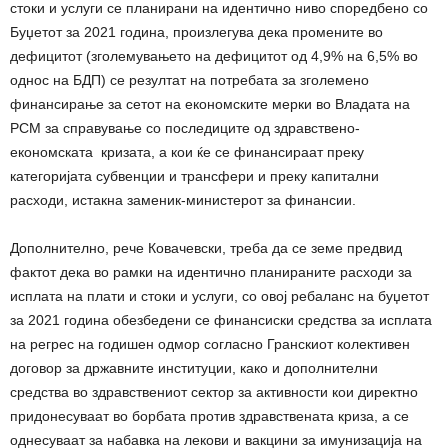
стоки и услуги се планирани на идентично ниво споредбено со
Буџетот за 2021 година, произлегува дека промените во
дефицитот (зголемувањето на дефицитот од 4,9% на 6,5% во
однос на БДП) се резултат на потребата за зголемено
финансирање за сетот на економските мерки во Владата на
РСМ за справување со последиците од здравствено-
економската кризата, а кои ќе се финансираат преку
категоријата субвенции и трансфери и преку капитални
расходи, истакна заменик-министерот за финансии.
Дополнително, рече Ковачевски, треба да се земе предвид
фактот дека во рамки на идентично планираните расходи за
исплата на плати и стоки и услуги, со овој ребаланс на буџетот
за 2021 година обезбедени се финансиски средства за исплата
на регрес на годишен одмор согласно Гранскиот колективен
договор за државните институции, како и дополнителни
средства во здравствениот сектор за активности кои директно
придонесуваат во борбата против здравствената криза, а се
однесуваат за набавка на лекови и вакцини за имунизација на