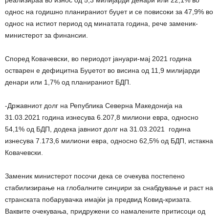
реализираа во износ од 5,3 милијарди денари или 22,1% во
однос на годишно планираниот буџет и се повисоки за 47,9% во
однос на истиот период од минатата година, рече заменик-
министерот за финансии.
Според Ковачевски, во периодот јануари-мај 2021 година
остварен е дефицитна Буџетот во висина од 11,9 милијарди
денари или 1,7% од планираниот БДП.
-Државниот долг на Република Северна Македонија на
31.03.2021 година изнесува 6.207,8 милиони евра, односно
54,1% од БДП, додека јавниот долг на 31.03.2021 година
изнесува 7.173,6 милиони евра, односно 62,5% од БДП, истакна
Ковачевски.
Заменик министерот посочи дека се очекува постепено
стабилизирање на глобалните синџири за снабдување и раст на
странската побарувачка имајќи ја предвид Ковид-кризата.
Ваквите очекувања, придружени со намалените притисоци од