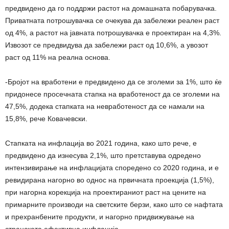
предвидено да го поддржи растот на домашната побарувачка.
Приватната потрошувачка се очекува да забележи реален раст
од 4%, а растот на јавната потрошувачка е проектиран на 4,3%.
Извозот се предвидува да забележи раст од 10,6%, а увозот
раст од 11% на реална основа.
-Бројот на вработени е предвидено да се зголеми за 1%, што ќе
придонесе просечната стапка на вработеност да се зголеми на
47,5%, додека стапката на невработеност да се намали на
15,8%, рече Ковачевски.
Стапката на инфлација во 2021 година, како што рече, е
предвидено да изнесува 2,1%, што претставува одредено
интензивирање на инфлацијата споредено со 2020 година, и е
ревидирана нагорно во однос на првичната проекција (1,5%),
при нагорна корекција на проектираниот раст на цените на
примарните производи на светските берзи, како што се нафтата
и прехранбените продукти, и нагорно придвижување на