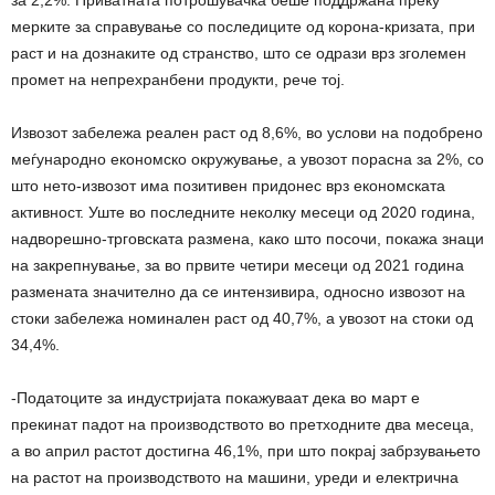
за 2,2%. Приватната потрошувачка беше поддржана преку
мерките за справување со последиците од корона-кризата, при
раст и на дознаките од странство, што се одрази врз зголемен
промет на непрехранбени продукти, рече тој.
Извозот забележа реален раст од 8,6%, во услови на подобрено
меѓународно економско окружување, а увозот порасна за 2%, со
што нето-извозот има позитивен придонес врз економската
активност. Уште во последните неколку месеци од 2020 година,
надворешно-трговската размена, како што посочи, покажа знаци
на закрепнување, за во првите четири месеци од 2021 година
размената значително да се интензивира, односно извозот на
стоки забележа номинален раст од 40,7%, а увозот на стоки од
34,4%.
-Податоците за индустријата покажуваат дека во март е
прекинат падот на производството во претходните два месеца,
а во април растот достигна 46,1%, при што покрај забрзувањето
на растот на производството на машини, уреди и електрична