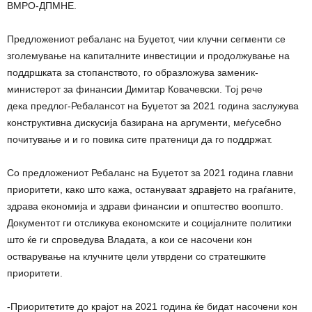
ВМРО-ДПМНЕ.
Предложениот ребаланс на Буџетот, чии клучни сегменти се
зголемување на капиталните инвестиции и продолжување на
поддршката за стопанството, го образложува заменик-
министерот за финансии Димитар Ковачевски. Тој рече
дека предлог-Ребалансот на Буџетот за 2021 година заслужува
конструктивна дискусија базирана на аргументи, меѓусебно
почитување и и го повика сите пратеници да го поддржат.
Со предложениот Ребаланс на Буџетот за 2021 година главни
приоритети, како што кажа, остануваат здравјето на граѓаните,
здрава економија и здрави финансии и општество воопшто.
Документот ги отсликува економските и социјалните политики
што ќе ги спроведува Владата, а кои се насочени кон
остварување на клучните цели утврдени со стратешките
приоритети.
-Приоритетите до крајот на 2021 година ќе бидат насочени кон