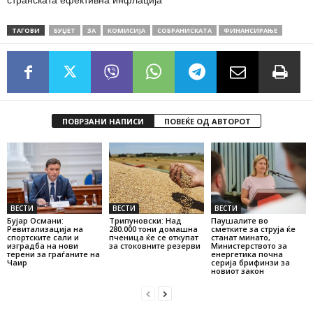
странската ефективна инфлација
ТАГОВИ
БУЏЕТ
ЗА
КОМИСИЈА
СОБРАНИСКАТА
ФИНАНСИРАЊЕ
ПОВРЗАНИ НАПИСИ
ПОВЕЌЕ ОД АВТОРОТ
ВЕСТИ
ВЕСТИ
ВЕСТИ
Бујар Османи:
Трипуновски: Над
Паушалите во
Ревитализација на
280.000 тони домашна
сметките за струја ќе
спортските сали и
пченица ќе се откупат
станат минато,
изградба на нови
за стоковните резерви
Министерството за
терени за граѓаните на
енергетика почна
Чаир
серија брифинзи за
новиот закон