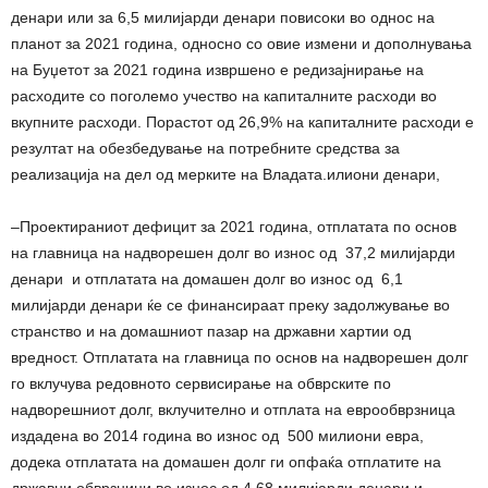
денари или за 6,5 милијарди денари повисоки во однос на
планот за 2021 година, односно со овие измени и дополнувања
на Буџетот за 2021 година извршено е редизајнирање на
расходите со поголемо учество на капиталните расходи во
вкупните расходи. Порастот од 26,9% на капиталните расходи е
резултат на обезбедување на потребните средства за
реализација на дел од мерките на Владата.илиони денари,
–Проектираниот дефицит за 2021 година, отплатата по основ
на главница на надворешен долг во износ од 37,2 милијарди
денари и отплатата на домашен долг во износ од 6,1
милијарди денари ќе се финансираат преку задолжување во
странство и на домашниот пазар на државни хартии од
вредност. Отплатата на главница по основ на надворешен долг
го вклучува редовното сервисирање на обврските по
надворешниот долг, вклучително и отплата на еврообврзница
издадена во 2014 година во износ од 500 милиони евра,
додека отплатата на домашен долг ги опфаќа отплатите на