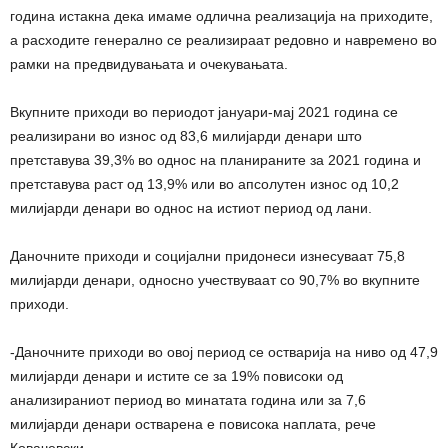
година истакна дека имаме одлична реализација на приходите,
а расходите генерално се реализираат редовно и навремено во
рамки на предвидувањата и очекувањата.
Вкупните приходи во периодот јануари-мај 2021 година се
реализирани во износ од 83,6 милијарди денари што
претставува 39,3% во однос на планираните за 2021 година и
претставува раст од 13,9% или во апсолутен износ од 10,2
милијарди денари во однос на истиот период од лани.
Даночните приходи и социјални придонеси изнесуваат 75,8
милијарди денари, односно учествуваат со 90,7% во вкупните
приходи.
-Даночните приходи во овој период се остварија на ниво од 47,9
милијарди денари и истите се за 19% повисоки од
анализираниот период во минатата година или за 7,6
милијарди денари остварена е повисока наплата, рече