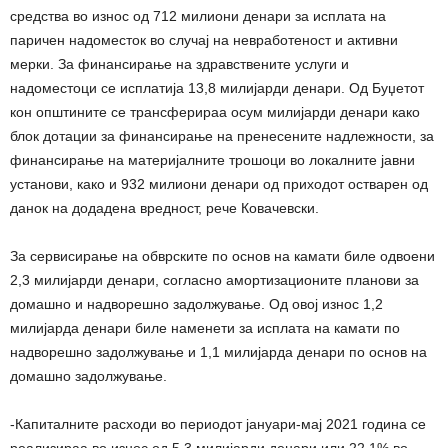
средства во износ од 712 милиони денари за исплата на
паричен надоместок во случај на невработеност и активни
мерки. За финансирање на здравствените услуги и
надоместоци се исплатија 13,8 милијарди денари. Од Буџетот
кон општините се трансферираа осум милијарди денари како
блок дотации за финансирање на пренесените надлежности, за
финансирање на материјалните трошоци во локалните јавни
установи, како и 932 милиони денари од приходот остварен од
данок на додадена вредност, рече Ковачевски.
За сервисирање на обврските по основ на камати биле одвоени
2,3 милијарди денари, согласно амортизационите планови за
домашно и надворешно задолжување. Од овој износ 1,2
милијарда денари биле наменети за исплата на камати по
надворешно задолжување и 1,1 милијарда денари по основ на
домашно задолжување.
-Капиталните расходи во периодот јануари-мај 2021 година се