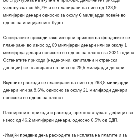
Во структурата на вкупните приходи, даночните приходи
учествуваат со 55,7% и се планирани на ниво од 123,9
милијарди денари односно за околу 6 милијарди повеќе во
однос на иницијалниот буџет.
Социјалните приходи како изворни приходи на фондовите се
планирани во износ од 69 милијарди денари или за околу 1
милијарда денари повисоко во однос на планот за 2021 година.
Останатите приходи (неданочни, капитални и странски
донации) се планирани на ниво од 29,5 милијарди денари.
Вкупните расходи се планирани на ниво од 268,8 милијарди
денари или за 8,6%, односно за околу 21 милијарди денари
повисоки во однос на планот.
Планираните приходи и расходи, претпоставуваат дефицит во
износ од 46,2 милијарди денари, односно 6,5% од БДП.
-Имајќи предвид дека расходите за исплата на платите и за