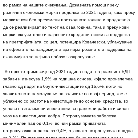
во рамки на нашите очекувања. Државната помош преку
различни економски мерки продолжи во 2021 година, како преку
мерките кои беа преземени претходната година и продолжија
да се реализираат во текот на оваа година, така и преку нови
мерки, вклучително и најавените кредитни линии за поддршка
на претпријатијата, со цел, потенцира Ковачевски, ублажување
на ефектите на пандемијата врз најзагрозените и поддршка на
економијата за нејзино побрзо заздравување.
-Во првото тримесечје од 2021 година падот на реалниот БДП
забави и изнесува 1,9% на годишна основа, којшто произлегува
главно од падот на бруто-инвестициите од 16,6%, поточно
значителното намалување на залихите во овој период, кое е
ублажено со растот на инвестициите во основни средства, во
услови на зголемени инвестиции во градежни работи и силен
увоз на инвестициски добра. Потрошувачката забележа
минимален пад од 0,1%, во чии рамки приватната
потрошувачка порасна за 0,4%, а јавната потрошувачка опадна