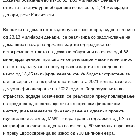
државни обврзници во износ од 4,68 милијарди денари и
отплата на структурни обврзници во износ од 1,44 милијарди
денари, рече Ковачевски.
Во рамки на домашното задолжување кое е предвидено на ниво
од 23,13 милијарди денари, се реализира со задолжување на
домашниот пазар на државни хартии од вредност со
истовремена отплата на државни обврзници во износ од 4,68
милијарди денари, при што ќе се реализира максимален износ
на нето задолжување преку државни хартии од вредност во
износ од 18,45 милијарди денари кои ќе бидат искористени за
финансирање на потребите во тековната 2021 година како и за
делумно финансирање на 2022 година. Задолжувањето во
странство, додаде Ковачевски, се реализира преку повлекување
на средства од поволни кредити од странски финансиски
институции наменети за финансирање на одделни проекти
вкучително и заем од ММФ, втора транша од заемот од ЕУ за
макро-финансиска поддршка во износ од 80 милиони евра, како
и преку Еврообврзница во износ од 700 милиони евра.