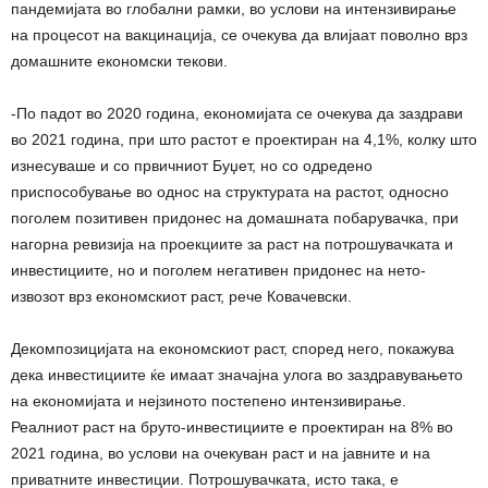
пандемијата во глобални рамки, во услови на интензивирање
на процесот на вакцинација, се очекува да влијаат поволно врз
домашните економски текови.
-По падот во 2020 година, економијата се очекува да заздрави
во 2021 година, при што растот е проектиран на 4,1%, колку што
изнесуваше и со првичниот Буџет, но со одредено
приспособување во однос на структурата на растот, односно
поголем позитивен придонес на домашната побарувачка, при
нагорна ревизија на проекциите за раст на потрошувачката и
инвестициите, но и поголем негативен придонес на нето-
извозот врз економскиот раст, рече Ковачевски.
Декомпозицијата на економскиот раст, според него, покажува
дека инвестициите ќе имаат значајна улога во заздравувањето
на економијата и нејзиното постепено интензивирање.
Реалниот раст на бруто-инвестициите е проектиран на 8% во
2021 година, во услови на очекуван раст и на јавните и на
приватните инвестиции. Потрошувачката, исто така, е