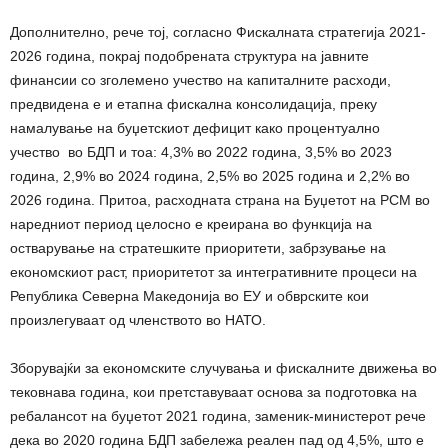
Дополнително, рече тој, согласно Фискалната стратегија 2021-
2026 година, покрај подобрената структура на јавните
финансии со зголемено учество на капиталните расходи,
предвидена е и етапна фискална консолидација, преку
намалување на буџетскиот дефицит како процентуално
учество во БДП и тоа: 4,3% во 2022 година, 3,5% во 2023
година, 2,9% во 2024 година, 2,5% во 2025 година и 2,2% во
2026 година. Притоа, расходната страна на Буџетот на РСМ во
наредниот период целосно е креирана во функција на
остварување на стратешките приоритети, забрзување на
економскиот раст, приоритетот за интегративните процеси на
Република Северна Македонија во ЕУ и обврските кои
произлегуваат од членството во НАТО.
Зборувајќи за економските случувања и фискалните движења во
тековнава година, кои претставуваат основа за подготовка на
ребалансот на буџетот 2021 година, заменик-министерот рече
дека во 2020 година БДП забележа реален пад од 4,5%, што е