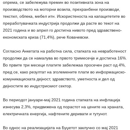
опрема, се забележува премин во позитивната зона на
производството на моторни возила, прехранбени производи,
текстил, облека, мебел итн. Искористеноста на капацитетите во
преработувачката индустрија продолжи да расте во текот на
2021 година и во април го достигна нивото пред здравствено-
економската криза (71,4%), рече Ковачевски.
Согласно Анкетата на работна сила, стапката на невработеност
продолжи да се намалува во првото тримесечје и достигна 16%.
Во првите три месеци платите забележаа просечен раст од 4%,
пред се, како резултат на зголемените плати во информациско-
комуникациската дејност, здравството, уметноста и дел од
дејностите во индустрискиот сектор.
Во периодот јануари-мај 2021 година стапката на инфлација
изнесува 2,3%, придвижена од порастот на цените на храната,
електричната енергија, нафтените деривати и тутунот.
Во однос на реализацијата на Буџетот заклучно со мај 2021