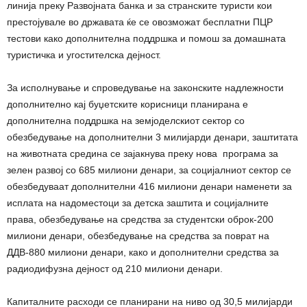
линија преку Развојната банка и за странските туристи кои
престојувале во државата ќе се овозможат бесплатни ПЦР
тестови како дополнителна поддршка и помош за домашната
туристичка и угостителска дејност.
За исполнување и спроведување на законските надлежности
дополнително кај буџетските корисници планирана е
дополнителна поддршка на земјоделскиот сектор со
обезбедување на дополнителни 3 милијарди денари, заштитата
на животната средина се зајакнува преку нова програма за
зелен развој со 685 милиони денари, за социјалниот сектор се
обезбедуваат дополнителни 416 милиони денари наменети за
исплата на надоместоци за детска заштита и социјалните
права, обезбедување на средства за студентски оброк-200
милиони денари, обезбедување на средства за поврат на
ДДВ-880 милиони денари, како и дополнителни средства за
радиодифузна дејност од 210 милиони денари.
Капиталните расходи се планирани на ниво од 30,5 милијарди