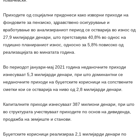
Ковачевски.
Приходите од социјални придонеси како изворни приходи на
фондовите за пензиско, здравствено осигурување и
вработување во анализираниот период се остварија во износ од
27,9 милијарди денари, што претставува 40,8% во однос на
годишно планираниот износ, односно за 5,8% повисоко од
реализацијата во минатата година.
Во периодот јануари-мај 2021 година неданочните приходи
изнесуваат 5,3 милијарди денари, при што доминантни се
неданочните приходи на буџетските корисници на сопствените
сметки кои се остварија на ниво од 2,8 милијарди денари.
Капиталните приходи изнесуваат 387 милиони денари, при што
во структурата учествуваат приходите по основ на дивиденда,
продажба на земјиште и станови.
Буџетските корисници реализираа 2,1 милијарди денари по