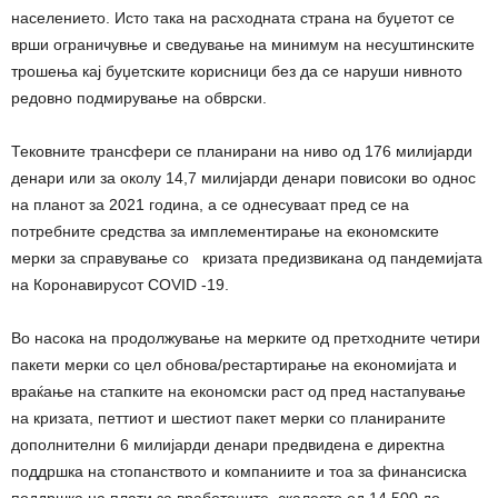
населението. Исто така на расходната страна на буџетот се
врши ограничувње и сведување на минимум на несуштинските
трошења кај буџетските корисници без да се наруши нивното
редовно подмирување на обврски.
Тековните трансфери се планирани на ниво од 176 милијарди
денари или за околу 14,7 милијарди денари повисоки во однос
на планот за 2021 година, а се однесуваат пред се на
потребните средства за имплементирање на економските
мерки за справување со кризата предизвикана од пандемијата
на Коронавирусот COVID -19.
Во насока на продолжување на мерките од претходните четири
пакети мерки со цел обнова/рестартирање на економијата и
враќање на стапките на економски раст од пред настапување
на кризата, петтиот и шестиот пакет мерки со планираните
дополнителни 6 милијарди денари предвидена е директна
поддршка на стопанството и компаниите и тоа за финансиска