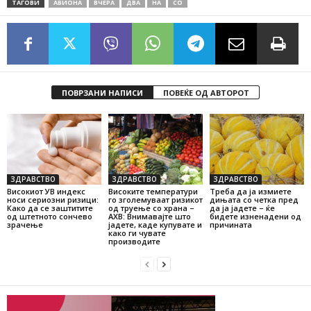
ТАГОВИ
АВИОНА
ВЧЕРА
ДВА
НА
СО
ПОВРЗАНИ НАПИСИ
ПОВЕЌЕ ОД АВТОРОТ
ЗДРАВСТВО
ЗДРАВСТВО
ЗДРАВСТВО
Високиот УВ индекс
Високите температури
Треба да ја измиете
носи сериозни ризици:
го зголемуваат ризикот
дињата со четка пред
Како да се заштитите
од труење со храна –
да ја јадете – ќе
од штетното сончево
АХВ: Внимавајте што
бидете изненадени од
зрачење
јадете, каде купувате и
причината
како ги чувате
производите