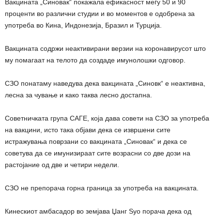
Вакцината „Синовак“ покажала ефикасност меѓу 50 и 90
проценти во различни студии и во моментов е одобрена за
употреба во Кина, Индонезија, Бразил и Турција.
Вакцината содржи неактивирани верзии на коронавирусот што
му помагаат на телото да создаде имунолошки одговор.
СЗО понатаму наведува дека вакцината „Синовк“ е неактивна,
лесна за чување и како таква лесно достапна.
Советничката група САГЕ, која дава совети на СЗО за употреба
на вакцини, исто така објави дека се извршени сите
истражувања поврзани со вакцината „Синовак“ и дека се
советува да се имунизираат сите возрасни со две дози на
растојание од две и четири недели.
СЗО не препорача горна граница за употреба на вакцината.
Кинескиот амбасадор во земјава Џанг Ѕуо порача дека од