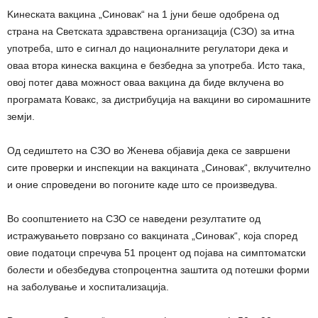
Kинеската вакцина „Синовак“ на 1 јуни беше одобрена од
страна на Светската здравствена организација (СЗО) за итна
употреба, што е сигнал до националните регулатори дека и
оваа втора кинеска вакцина е безбедна за употреба. Исто така,
овој потег дава можност оваа вакцина да биде вклучена во
програмата Ковакс, за дистрибуција на вакцини во сиромашните
земји.
Од седиштето на СЗО во Женева објавија дека се завршени
сите проверки и инспекции на вакцината „Синовак“, вклучително
и оние спроведени во погоните каде што се произведува.
Во соопштението на СЗО се наведени резултатите од
истражувањето поврзано со вакцината „Синовак“, која според
овие податоци спречува 51 процент од појава на симптоматски
болести и обезбедува стопроцентна заштита од потешки форми
на заболување и хоспитализација.