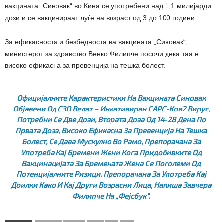
вакцината „Синовак“ во Кина се употребени над 1,1 милијарди
дози и се вакцинираат луѓе на возраст од 3 до 100 години.
За ефикасноста и безбедноста на вакцината „Синовак“,
министерот за здравство Венко Филипче посочи дека таа е
високо ефикасна за превенција на тешка болест.
Официјалните Карактеристики На Вакцината Синовак
Објавени Од СЗО Велат – Инкативиран САРС-Ков2 Вирус,
Потребни Се Две Дози, Втората Доза Од 14-28 Дена По
Првата Доза, Високо Ефикасна За Превенција На Тешка
Болест, Се Дава Мускулно Во Рамо, Препорачана За
Употреба Кај Бремени Жени Кога Придобивките Од
Вакцинацијата За Бремената Жена Се Поголеми Од
Потенцијалните Ризици. Препорачана За Употреба Кај
Доилки Како И Кај Други Возрасни Лица
, Напиша Завчера
Филипче На „Фејсбук“.