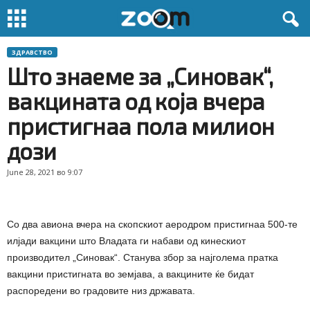
ЗДРАВСТВО
Што знаеме за „Синовак“,
вакцината од која вчера
пристигнаа пола милион
дози
June 28, 2021 во 9:07
Со два авиона вчера на скопскиот аеродром пристигнаа 500-те
илјади вакцини што Владата ги набави од кинескиот
производител „Синовак“. Станува збор за најголема пратка
вакцини пристигната во земјава, а вакцините ќе бидат
распоредени во градовите низ државата.