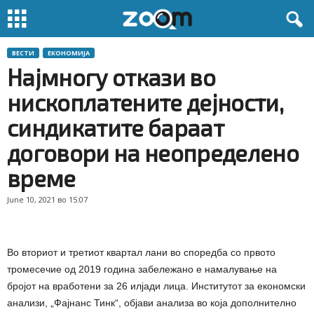
ВЕСТИ
ЕКОНОМИЈА
Најмногу откази во
нископлатените дејности,
синдикатите бараат
договори на неопределено
време
June 10, 2021 во 15:07
Во вториот и третиот квартал лани во споредба со првото
тромесечие од 2019 година забележано е намалување на
бројот на вработени за 26 илјади лица. Институтот за економски
анализи, „Фајнанс Тинк“, објави анализа во која дополнително