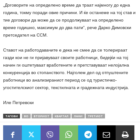
„Договорите на определено време да траат најмногу до една
година, токму поради овие причини. И ќе останеме на тој став и
тие договори да може да се продолжуваат на определено
време годишно, максимум до два пати“, рече Дарко Димовски
претседател на ССМ.
Ставот на работодавачите е дека не смее да се толерираат
газди кои не ги пријавуваат своите работници, бидејќи на тој
начин ги оштетуваат вработените и претставуваат нелојална
конкуренција во стопанството. Најголем дел од отпуштените
работници во анализираниот период се од туристичко-
угостителскиот сектор, текстилната и градежната индустрија.
Иле Петревски
ТАГОВИ
ВО
ВТОРИОТ
КВАРТАЛ
ЛАНИ
ТРЕТИОТ