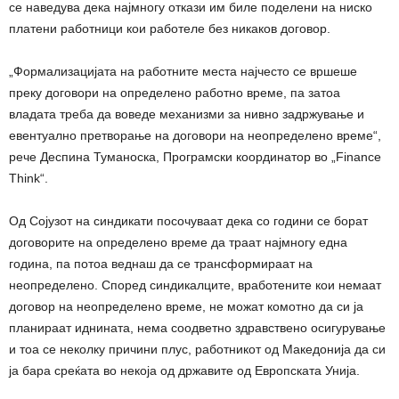
се наведува дека најмногу откази им биле поделени на ниско
платени работници кои работеле без никаков договор.
„Формализацијата на работните места најчесто се вршеше
преку договори на определено работно време, па затоа
владата треба да воведе механизми за нивно задржување и
евентуално претворање на договори на неопределено време“,
рече Деспина Туманоска, Програмски координатор во „Finance
Think“.
Од Сојузот на синдикати посочуваат дека со години се борат
договорите на определено време да траат најмногу една
година, па потоа веднаш да се трансформираат на
неопределено. Според синдикалците, вработените кои немаат
договор на неопределено време, не можат комотно да си ја
планираат иднината, нема соодветно здравствено осигурување
и тоа се неколку причини плус, работникот од Македонија да си
ја бара среќата во некоја од државите од Европската Унија.