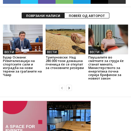
ПОВРЗАНИ НАПИСИ
ПОВЕЌЕ ОД АВТОРОТ
ВЕСТИ
ВЕСТИ
ВЕСТИ
Бујар Османи:
Трипуновски: Над
Паушалите во
Ревитализација на
280.000 тони домашна
сметките за струја ќе
спортските сали и
пченица ќе се откупат
станат минато,
изградба на нови
за стоковните резерви
Министерството за
терени за граѓаните на
енергетика почна
Чаир
серија брифинзи за
новиот закон