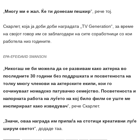
„
Многу ми е жал. Ќе ти донесам пешкир
“, рече тој.
Скарлет, која ја доби доби наградата „TV Generation“, за време
на својот говор им се заблагодари на сите соработници со кои
работела низ годините.
EPA-EFE/DAVID SWANSON
„
Никогаш не би можела да се развивам како актерка во
последните 30 години без поддршката и посветеноста на
толку многу членови на актерските екипи, кои го
сочинуваат номадско патувачко семејство. Посветеноста и
напорната работа на луѓето на кој било филм се уште ме
инспирираат како изведувач
“, рече Скарлет.
„
Значи, оваа награда им припаѓа на стотици креативни луѓе
ширум светот
“, додаде таа.