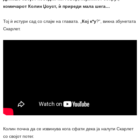
комичарот Колин Џоуст, ѝ приреди мала шега…
Тој ѝ истури сад со слајм на главата. „
Кој к*у
?“, викна збунетата
Скарлет.
Колин почна да се извинува кога сфати дека ја налути Скарлет
со својот потег.