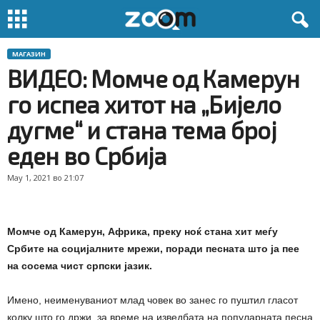
МАГАЗИН
ВИДЕО: Момче од Камерун
го испеа хитот на „Бијело
дугме“ и стана тема број
еден во Србија
May 1, 2021 во 21:07
Момче од Камерун, Африка, преку ноќ стана хит меѓу
Србите на социјалните мрежи, поради песната што ја пее
на сосема чист српски јазик.
Имено, неименуваниот млад човек во занес го пуштил гласот
колку што го држи, за време на изведбата на популарната песна