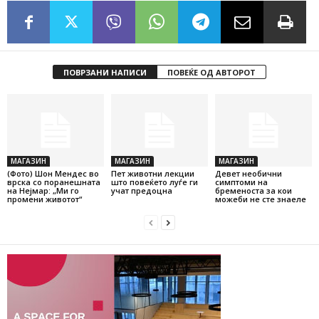
ПОВРЗАНИ НАПИСИ
ПОВЕЌЕ ОД АВТОРОТ
МАГАЗИН
МАГАЗИН
МАГАЗИН
(Фото) Шон Мендес во
Пет животни лекции
Девет необични
врска со поранешната
што повеќето луѓе ги
симптоми на
на Нејмар: „Ми го
учат предоцна
бременоста за кои
промени животот“
можеби не сте знаеле