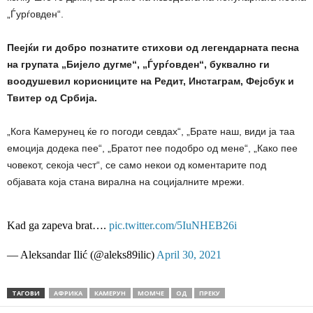
„Ѓурѓовден“.
Пеејќи ги добро познатите стихови од легендарната песна
на групата „Бијело дугме“, „Ѓурѓовден“, буквално ги
воодушевил корисниците на Редит, Инстаграм, Фејсбук и
Твитер од Србија.
„Кога Камерунец ќе го погоди севдах“, „Брате наш, види ја таа
емоција додека пее“, „Братот пее подобро од мене“, „Како пее
човекот, секоја чест“, се само некои од коментарите под
објавата која стана вирална на социјалните мрежи.
Kad ga zapeva brat….
pic.twitter.com/5IuNHEB26i
— Aleksandar Ilić (@aleks89ilic)
April 30, 2021
ТАГОВИ
АФРИКА
КАМЕРУН
МОМЧЕ
ОД
ПРЕКУ