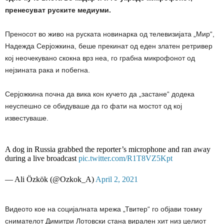
пренесуват руските медиуми.
Преносот во живо на руската новинарка од телевизијата „Мир“,
Надежда Серјожкина, беше прекинат од еден златен ретривер
кој неочекувано скокна врз неа, го грабна микрофонот од
нејзината рака и побегна.
Серјожкина почна да вика кон кучето да „застане“ додека
неуспешно се обидуваше да го фати на мостот од кој
известуваше.
A dog in Russia grabbed the reporter’s microphone and ran away
during a live broadcast
pic.twitter.com/R1T8VZ5Kpt
— Ali Özkök (@Ozkok_A)
April 2, 2021
Видеото кое на социјалната мрежа „Твитер“ го објави токму
снимателот Димитри Лотовски стана вирален хит низ целиот