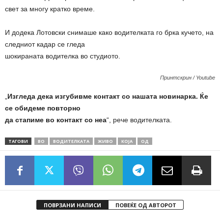
свет за многу кратко време.
И додека Лотовски снимаше како водителката го брка кучето, на
следниот кадар се гледа
шокираната водителка во студиото.
Принтскрин / Youtube
„
Изгледа дека изгубивме контакт со нашата новинарка. Ќе
се обидеме повторно
да стапиме во контакт со неа
“, рече водителката.
ТАГОВИ
ВО
ВОДИТЕЛКАТА
ЖИВО
КОЈА
ОД
ПОВРЗАНИ НАПИСИ
ПОВЕЌЕ ОД АВТОРОТ