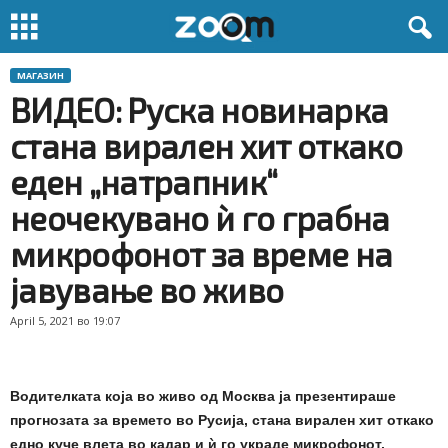
МАГАЗИН
ВИДЕО: Руска новинарка
стана вирален хит откако
еден „натрапник“
неочекувано ѝ го грабна
микрофонот за време на
јавување во живо
April 5, 2021 во 19:07
Водителката која во живо од Москва ја презентираше
прогнозата за времето во Русија, стана вирален хит откако
едно куче влета во кадар и ѝ го украде микрофонот,