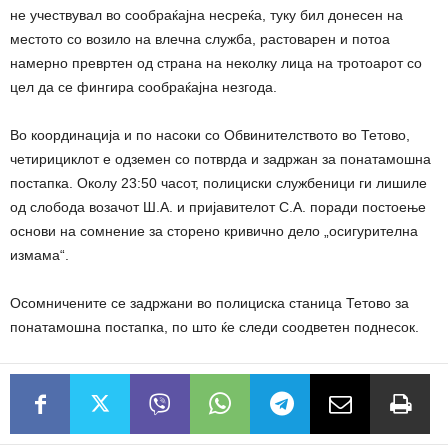
не учествувал во сообраќајна несреќа, туку бил донесен на
местото со возило на влечна служба, растоварен и потоа
намерно превртен од страна на неколку лица на тротоарот со
цел да се фингира сообраќајна незгода.
Во координација и по насоки со Обвинителството во Тетово,
четирициклот е одземен со потврда и задржан за понатамошна
постапка. Околу 23:50 часот, полициски службеници ги лишиле
од слобода возачот Ш.А. и пријавителот С.А. поради постоење
основи на сомнение за сторено кривично дело „осигурителна
измама“.
Осомничените се задржани во полициска станица Тетово за
понатамошна постапка, по што ќе следи соодветен поднесок.