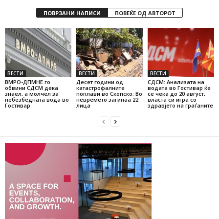
ПОВРЗАНИ НАПИСИ
ПОВЕЌЕ ОД АВТОРОТ
ВЕСТИ
ВЕСТИ
ВЕСТИ
ВМРО-ДПМНЕ го
Десет години од
СДСМ: Анализата на
обвини СДСМ дека
катастрофалните
водата во Гостивар ќе
знаел, а молчел за
поплави во Скопско: Во
се чека до 20 август,
небезбедната вода во
невремето загинаа 22
власта си игра со
Гостивар
лица
здравјето на граѓаните