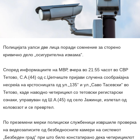
Полицијата уапси две лица поради сомнение за сторено
кривично дело „осигурителна измама“.
Според информациите на МВР, вчера во 21:55 часот во СВР
Тетово, С.А.(44) од с.Џепчиште пријави случена сообраќајна
несреќа на крстосницата од ул.„135“ и ул.„Саво Тасевски“ во
Тетово, каде наводно четирицикл со тетовски регистарски
ознаки, управуван од Ш.А.(45) од село Јажинце, излетал од
коловозот и се превртел.
По преземени мерки полициски службеници извршиле проверка
на видеозаписите од безбедносните камери на системот
„Безбеден град“ при што било констатирано дека четирициклот