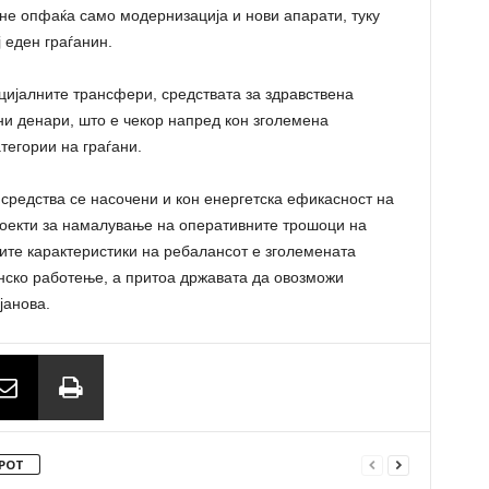
 не опфаќа само модернизација и нови апарати, туку
ј еден граѓанин.
оцијалните трансфери, средствата за здравствена
ни денари, што е чекор напред кон зголемена
тегории на граѓани.
 средства се насочени и кон енергетска ефикасност на
проекти за намалување на оперативните трошоци на
ите карактеристики на ребалансот е зголемената
нско работење, а притоа државата да овозможи
јанова.
РОТ