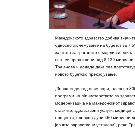
Македонското здравство добива значит
односно зголемување на буџетот за 7,6
заштита за граѓаните е мерлив и опипл
сега се предвидени над 8,139 милион
Трајанова и додаде дека ова претставу
новото буџетско прекројување.
„Значаен дел од овие пари, односно 30
програми на Министерството за здравст
модернизација на македонскиот здравст
ставките, здравствени услуги, медицин
проценти, односно дури 460 милиони де
јавните здравствени установи“, рече Тр