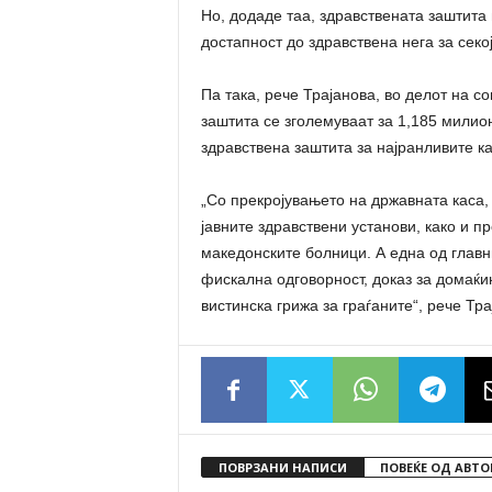
Но, додаде таа, здравствената заштита
достапност до здравствена нега за секо
Па така, рече Трајанова, во делот на с
заштита се зголемуваат за 1,185 милио
здравствена заштита за најранливите ка
„Со прекројувањето на државната каса,
јавните здравствени установи, како и 
македонските болници. А една од главн
фискална одговорност, доказ за домаќи
вистинска грижа за граѓаните“, рече Тра
ПОВРЗАНИ НАПИСИ
ПОВЕЌЕ ОД АВТО