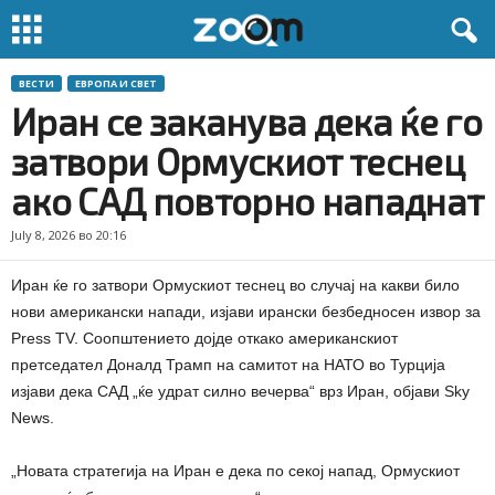
ВЕСТИ
ЕВРОПА И СВЕТ
Иран се заканува дека ќе го
затвори Ормускиот теснец
ако САД повторно нападнат
July 8, 2026 во 20:16
Иран ќе го затвори Ормускиот теснец во случај на какви било
нови американски напади, изјави ирански безбедносен извор за
Press TV. Соопштението дојде откако американскиот
претседател Доналд Трамп на самитот на НАТО во Турција
изјави дека САД „ќе удрат силно вечерва“ врз Иран, објави Sky
News.
„Новата стратегија на Иран е дека по секој напад, Ормускиот