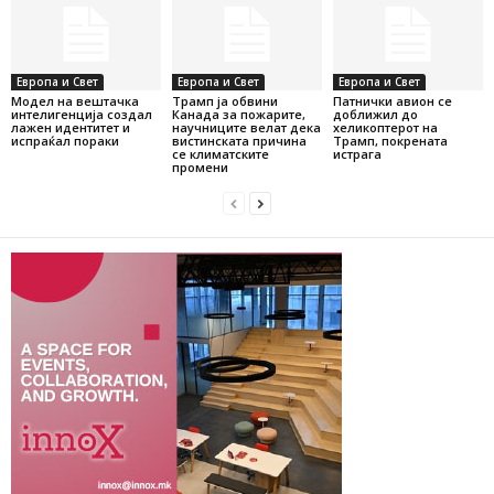
Европа и Свет
Европа и Свет
Европа и Свет
Модел на вештачка
Трамп ја обвини
Патнички авион се
интелигенција создал
Канада за пожарите,
доближил до
лажен идентитет и
научниците велат дека
хеликоптерот на
испраќал пораки
вистинската причина
Трамп, покрената
се климатските
истрага
промени