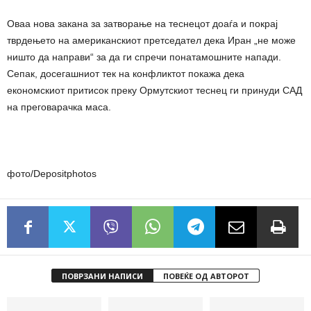
Оваа нова закана за затворање на теснецот доаѓа и покрај
тврдењето на американскиот претседател дека Иран „не може
ништо да направи“ за да ги спречи понатамошните напади.
Сепак, досегашниот тек на конфликтот покажа дека
економскиот притисок преку Ормутскиот теснец ги принуди САД
на преговарачка маса.
фото/Depositphotos
ПОВРЗАНИ НАПИСИ
ПОВЕЌЕ ОД АВТОРОТ