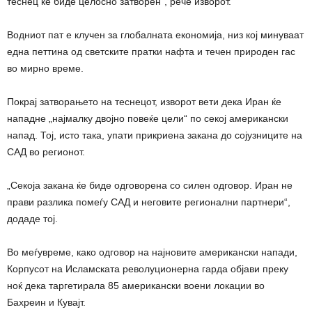
теснец ќе биде целосно затворен“, рече изворот.
Водниот пат е клучен за глобалната економија, низ кој минуваат
една петтина од светските пратки нафта и течен природен гас
во мирно време.
Покрај затворањето на теснецот, изворот вети дека Иран ќе
нападне „најмалку двојно повеќе цели“ по секој американски
напад. Тој, исто така, упати прикриена закана до сојузниците на
САД во регионот.
„Секоја закана ќе биде одговорена со силен одговор. Иран не
прави разлика помеѓу САД и неговите регионални партнери“,
додаде тој.
Во меѓувреме, како одговор на најновите американски напади,
Корпусот на Исламската револуционерна гарда објави преку
ноќ дека таргетирала 85 американски воени локации во
Бахреин и Кувајт.