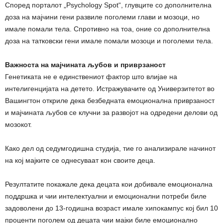
Според порталот „Psychology Spot“, глувците со дополнителна
доза на мајчини гени развиле поголеми глави и мозоци, но
имале помали тела. Спротивно на тоа, оние со дополнителна
доза на татковски гени имале помали мозоци и поголеми тела.
Важноста на мајчината љубов и приврзаност
Генетиката не е единствениот фактор што влијае на
интелигенцијата на детето. Истражувачите од Универзитетот во
Вашингтон откриле дека безбедната емоционална приврзаност
и мајчината љубов се клучни за развојот на одредени делови од
мозокот.
Како дел од седумгодишна студија, тие го анализирале начинот
на кој мајките се однесуваат кон своите деца.
Резултатите покажале дека децата кои добивале емоционална
поддршка и чии интелектуални и емоционални потреби биле
задоволени до 13-годишна возраст имале хипокампус кој бил 10
проценти поголем од децата чии мајки биле емоционално