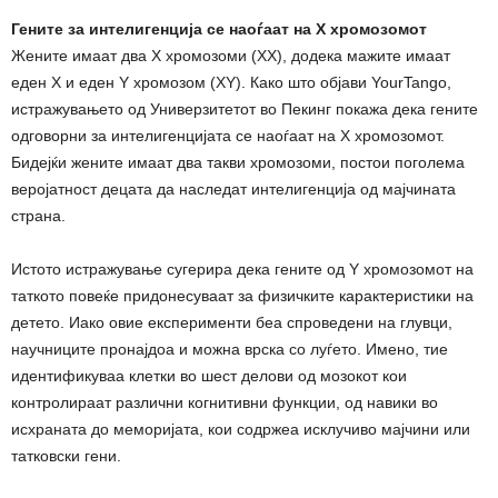
Гените за интелигенција се наоѓаат на X хромозомот
Жените имаат два X хромозоми (XX), додека мажите имаат
еден X и еден Y хромозом (XY). Како што објави YourTango,
истражувањето од Универзитетот во Пекинг покажа дека гените
одговорни за интелигенцијата се наоѓаат на X хромозомот.
Бидејќи жените имаат два такви хромозоми, постои поголема
веројатност децата да наследат интелигенција од мајчината
страна.
Истото истражување сугерира дека гените од Y хромозомот на
таткото повеќе придонесуваат за физичките карактеристики на
детето. Иако овие експерименти беа спроведени на глувци,
научниците пронајдоа и можна врска со луѓето. Имено, тие
идентификуваа клетки во шест делови од мозокот кои
контролираат различни когнитивни функции, од навики во
исхраната до меморијата, кои содржеа исклучиво мајчини или
татковски гени.