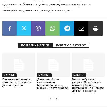
оддалечени. Хипокампусот е дел од мозокот поврзан со
меморијата, учењето и реакцијата на стрес.
ПОВРЗАНИ НАПИСИ
ПОВЕЌЕ ОД АВТОРОТ
МАГАЗИН
МАГАЗИН
МАГАЗИН
Пет животни лекции
Девет необични
Често се будите
што повеќето луѓе ги
симптоми на
уморни: Овие навики
учат предоцна
бременоста за кои
може да бидат
можеби не сте знаеле
причина зошто немате
доволно енергија