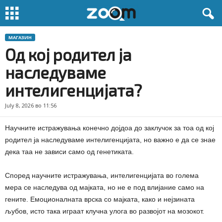
МАГАЗИН
Од кој родител ја
наследуваме
интелигенцијата?
July 8, 2026 во 11:56
Научните истражувања конечно дојдоа до заклучок за тоа од кој
родител ја наследуваме интелигенцијата, но важно е да се знае
дека таа не зависи само од генетиката.
Според научните истражувања, интелигенцијата во голема
мера се наследува од мајката, но не е под влијание само на
гените. Емоционалната врска со мајката, како и нејзината
љубов, исто така играат клучна улога во развојот на мозокот.