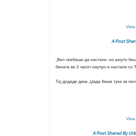
View 
A Post Shar
„Вил требаше да настапи, но шоуто беш
бината во 2 часот наутро и настапи со T
Тој додаде дека „Џада беше тука за него
View 
A Post Shared By U