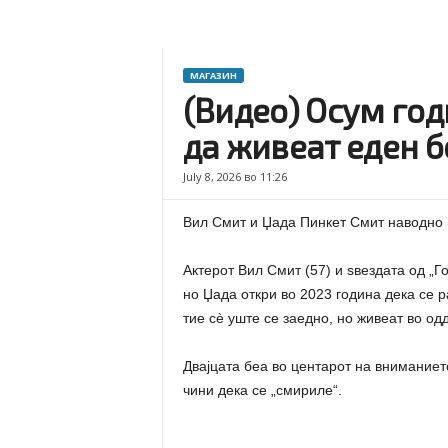
МАГАЗИН
(Видео) Осум год
да живеат еден б
July 8, 2026 во 11:26
Вил Смит и Џада Пинкет Смит наводно 
Актерот Вил Смит (57) и ѕвездата од „Г
но Џада откри во 2023 година дека се 
тие сè уште се заедно, но живеат во од
Двајцата беа во центарот на вниманиет
чини дека се „смириле“.