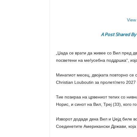
View 
A Post Shared By
„Џада се врати да живее со Вил пред дв
посветени на меѓусебна поддршка“, изја
Минатиот месец, двојката повторно се 
Christian Louboutin за пролет/лето 202
Тие позираа на црвениот тепих со нивна
Норис, и синот на Вил, Треј (33), кого
Изворот додаде дека Вил и Џејд биле в
Соединетите Американски Држави, која с