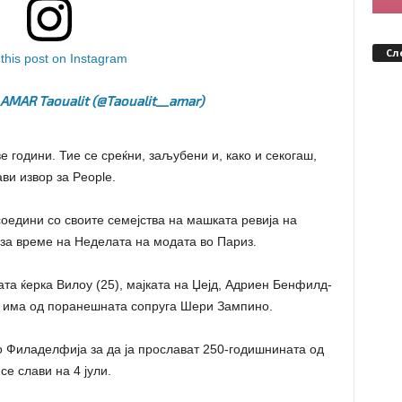
Сл
this post on Instagram
 AMAR Taoualit (@taoualit__amar)
е години. Тие се среќни, заљубени и, како и секогаш,
ви извор за People.
соедини со своите семејства на машката ревија на
7 за време на Неделата на модата во Париз.
та ќерка Вилоу (25), мајката на Џејд, Адриен Бенфилд-
 го има од поранешната сопруга Шери Зампино.
о Филаделфија за да ја прослават 250-годишнината од
е слави на 4 јули.