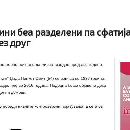
ини беа разделени па сфатиј
ез друг
повторно почнале да живеат заедно пред две години.
отам“ Џада Пинкет Смит (54) се венчаа во 1997 година,
разделиле во 2016 година. Подоцна беше објавено дека
делни домови.
о поради нивните контроверзни појавувања, а сега се