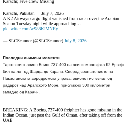
Karachi; Five Crew Missing
Karachi, Pakistan — July 7, 2026
A K2 Airways cargo flight vanished from radar over the Arabian
Sea on Tuesday night while approaching…
pic.twitter.com/w988KlMNEy
— SLCScanner (@SLCScanner)
July 8, 2026
Последни снимени моменти
Тарговскиот авион Боинг 737-400 на авиокомпанијата К2 Ервејс
бил на лет од Шарџа до Карачи. Според соопштението на
Пакистанската аеродромска управа, авионот исчезнал од
радарот над Арапското Море, приближно 300 километри
западно од Карачи.
BREAKING: A Boeing 737-400 freighter has gone missing in the
Indian Ocean, just past the Gulf of Oman, after taking off from the
UAE