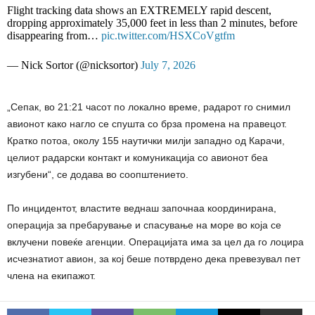
Flight tracking data shows an EXTREMELY rapid descent,
dropping approximately 35,000 feet in less than 2 minutes, before
disappearing from…
pic.twitter.com/HSXCoVgtfm
— Nick Sortor (@nicksortor)
July 7, 2026
„Сепак, во 21:21 часот по локално време, радарот го снимил
авионот како нагло се спушта со брза промена на правецот.
Кратко потоа, околу 155 наутички милји западно од Карачи,
целиот радарски контакт и комуникација со авионот беа
изгубени“, се додава во соопштението.
По инцидентот, властите веднаш започнаа координирана,
операција за пребарување и спасување на море во која се
вклучени повеќе агенции. Операцијата има за цел да го лоцира
исчезнатиот авион, за кој беше потврдено дека превезувал пет
члена на екипажот.