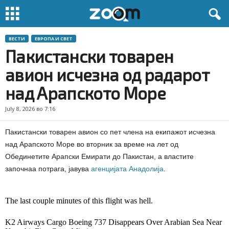
ВЕСТИ
ЕВРОПА И СВЕТ
Пакистански товарен
авион исчезна од радарот
над Арапското Море
July 8, 2026 во 7:16
Пакистански товарен авион со пет члена на екипажот исчезна
над Арапското Море во вторник за време на лет од
Обединетите Арапски Емирати до Пакистан, а властите
започнаа потрага, јавува
агенцијата Анадолија
.
The last couple minutes of this flight was hell.
K2 Airways Cargo Boeing 737 Disappears Over Arabian Sea Near