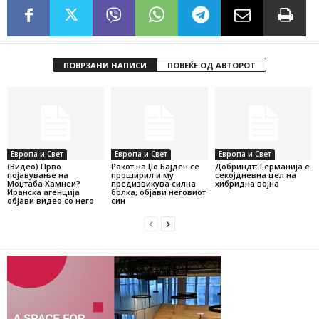
ПОВРЗАНИ НАПИСИ
ПОВЕЌЕ ОД АВТОРОТ
Европа и Свет
Европа и Свет
Европа и Свет
(Видео) Прво
Ракот на Џо Бајден се
Добриндт: Германија е
појавување на
проширил и му
секојдневна цел на
Моџтаба Хамнеи?
предизвикува силна
хибридна војна
Иранска агенција
болка, објави неговиот
објави видео со него
син