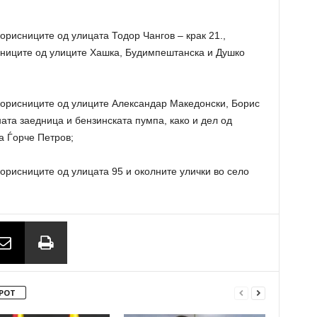
корисниците од улицата Тодор Чангов – крак 21.,
сниците од улиците Хашка, Будимпештанска и Душко
, корисниците од улиците Александар Македонски, Борис
ата заедница и бензинската пумпа, како и дел од
а Ѓорче Петров;
 корисниците од улицата 95 и околните улички во село
РОТ