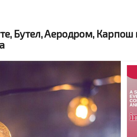
е, Бутел, Аеродром, Карпош 
ја