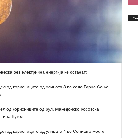
Сл
неска без електрична енергија ќе останат:
 дел од корисниците од улицата 8 во село Горно Соње
е;
 дел од корисниците од бул. Македонско Косовска
штина Бутел;
 дел од корисниците од улицата 4 во Сопиште место