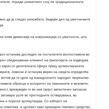
ители, поради уникатниот спој на традиционалната
но да ја следат изложбата, бидејќи дел од уметничките
ја.
а нова димензија на комуникација со уметноста, што
орот останува доследен на постулатите воспоставени во
рен обединувачки елемент на трилогијата се издвојува
и израз со дигиталната сфера преку аугментираната
ерига, Јовески ѝ останува верен на својата определба:
 мотив да ги црпи од македонското народно творештво.
тливите обрасци и колоритот на ткаенините и везовите,
ност, врежувајќи го во нив својот автентичен авторски
и заговара уште во претходните остварувања, во
на и појасна артикулација. Со изборот на
на тематика, а цртежот како примарно ликовно средство,