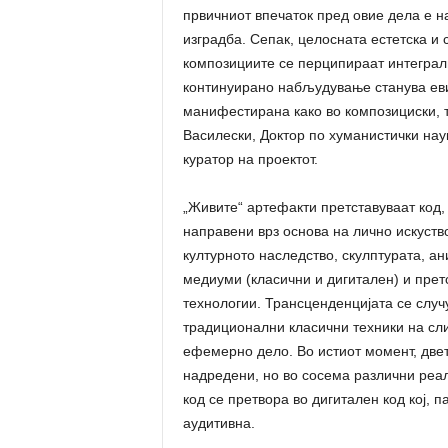
првичниот впечаток пред овие дела е н
изградба. Сепак, целосната естетска и
композициите се перципираат интеграл
континуирано набљудување станува еви
манифестирана како во композициски, т
Василески, Доктор по хуманистички наук
куратор на проектот.
„Живите“ артефакти претставуваат код,
направени врз основа на лично искуство
културното наследство, скулптурата, а
медиуми (класични и дигитален) и прет
технологии. Трансценденцијата се случ
традиционални класични техники на сл
ефемерно дело. Во истиот момент, двет
надредени, но во сосема различни реал
код се претвора во дигитален код кој, п
аудитивна.