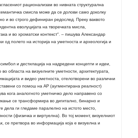
агласениот рационализам во нивната структурална
 семантичка смисла може да се долови само доколку
но и во строго дефиниран редослед. Преку ваквото
дентна еволуцијата на творечката мисла,
ака и во хроматски контекст“. – пишува Александар
и од полето на историја на уметноста и археологија и
 симбол и дестилација на надредени концепти и идеи,
 во областа на визуелните уметности, архитектурата,
нимацијата и видео уметноста, отелотворени во различни
ставени со помош на AР (аугментирана реалност)
ува кога аналогното уметничко дело направено со
икање се трансформира во дигитално, бинарно и
е дела ги гледаме паралелно на истото место,
ности (физичка и виртуелна). Во тој момент, визуелниот
ак, се претвора во информација која е визуелна и