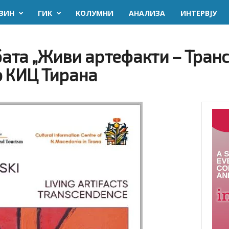
ЗИН
ГИК
KОЛУМНИ
AНАЛИЗА
ИНТЕРВЈУ
ата „Живи артефакти – Транс
о КИЦ Тирана