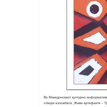
Во Македонскиот културно информативен
отвори изложбата „Живи артефакти – Т