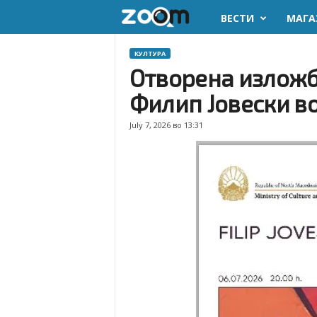
ВЕСТИ
МАГА
z
o
КУЛТУРА
Отворена изложб
o
Филип Јовески в
m
July 7, 2026 во 13:31
.
m
k