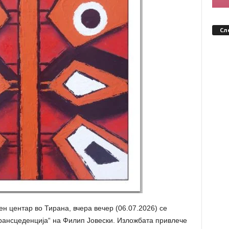
Сл
 центар во Тирана, вчера вечер (06.07.2026) се
рансцеденција“ на Филип Јовески. Изложбата привлече