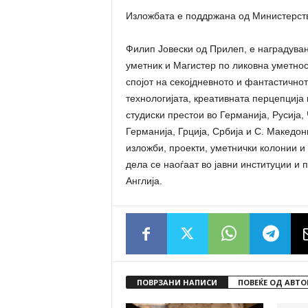
Изложбата е поддржана од Министерство
Филип Јовески од Прилеп, е наградува
уметник и Магистер по ликовна уметност
спојот на секојдневното и фантастично
технологијата, креативната перцепција
студиски престои во Германија, Русија,
Германија, Грција, Србија и С. Македон
изложби, проекти, уметнички колонии и
дела се наоѓаат во јавни институции и
Англија.
ПОВРЗАНИ НАПИСИ
ПОВЕЌЕ ОД АВТО