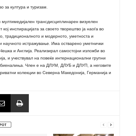
 за култура и туризам.
н мултимедијален трансдисциплинарен визуелен
 кој инспирацијата за своето творештво ја наоѓа во
то, традиционалното и модерното, уметноста и
 и научното истражување. Има остварено уметнички
 Чешка и Англија. Реализирал самостојни изложби во
ија, и учествувал на повеќе интернационални групни
 биеналиња. Член е на ДЛУМ, ДЛУБ и ДЛУП, а неговите
 приватни колекции во Северна Македонија, Германија и
РОТ