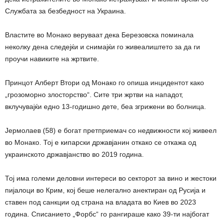
Службата за безбедност на Украина.
Властите во Монако веруваат дека Березовска поминала
неколку дена следејќи и снимајќи го живеалиштето за да ги
проучи навиките на жртвите.
Принцот Алберт Втори од Монако го опиша инцидентот како
„грозоморно злосторство“. Сите три жртви на нападот,
вклучувајќи едно 13-годишно дете, беа згрижени во болница.
Јермолаев (58) е богат претприемач со недвижности кој живеел
во Монако. Тој е кипарски државјанин откако се откажа од
украинското државјанство во 2019 година.
Тој има големи деловни интереси во секторот за вино и жестоки
пијалоци во Крим, кој беше нелегално анектиран од Русија и
ставен под санкции од страна на владата во Киев во 2023
година. Списанието „Форбс“ го рангираше како 39-ти најбогат