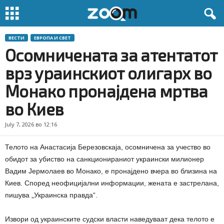
ВЕСТИ
ЕВРОПА И СВЕТ
Осомничената за атентатот
врз ураинскиот олигарх во
Монако пронајдена мртва
во Киев
July 7, 2026 во 12:16
Телото на Анастасија Березовскаја, осомничена за учество во
обидот за убиство на санкционираниот украински милионер
Вадим Јермолаев во Монако, е пронајдено вчера во близина на
Киев. Според неофицијални информации, жената е застрелана,
пишува „Украинска правда“.
Извори од украинските судски власти наведуваат дека телото е