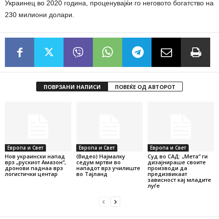
Украинец во 2020 година, проценувајќи го неговото богатство на
230 милиони долари.
ПОВРЗАНИ НАПИСИ
ПОВЕЌЕ ОД АВТОРОТ
Европа и Свет
Европа и Свет
Европа и Свет
Нов украински напад
(Видео) Најмалку
Суд во САД: „Мета“ ги
врз „рускиот Амазон“,
седум мртви во
дизајнираше своите
дронови паднаа врз
нападот врз училиште
производи да
логистички центар
во Тајланд
предизвикаат
зависност кај младите
луѓе