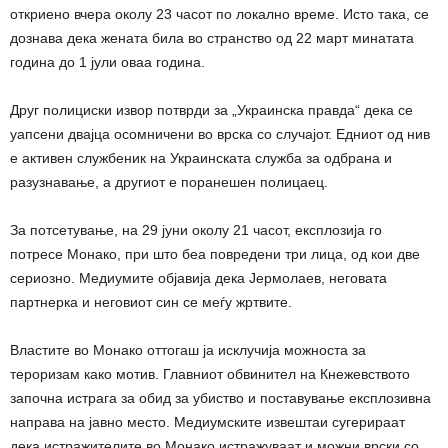
откриено вчера околу 23 часот по локално време. Исто така, се
дознава дека жената била во странство од 22 март минатата
година до 1 јули оваа година.
Друг полициски извор потврди за „Украинска правда“ дека се
уапсени двајца осомничени во врска со случајот. Едниот од нив
е активен службеник на Украинската служба за одбрана и
разузнавање, а другиот е поранешен полицаец.
За потсетување, на 29 јуни околу 21 часот, експлозија го
потресе Монако, при што беа повредени три лица, од кои две
сериозно. Медиумите објавија дека Јермолаев, неговата
партнерка и неговиот син се меѓу жртвите.
Властите во Монако оттогаш ја исклучија можноста за
тероризам како мотив. Главниот обвинител на Кнежевството
започна истрага за обид за убиство и поставување експлозивна
направа на јавно место. Медиумските извештаи сугерираат
дека истражителите во Монако истражуваат и можни врски со