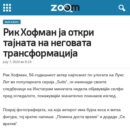
МАГАЗИН
Рик Хофман ја откри
тајната на неговата
трансформација
July 7, 2026 во 8:26
Рик Хофман, 56-годишниот актер најпознат по улогата на Луис
Лит во популарната серија „Suits“, ги изненади своите
следбеници на Инстаграм минатата недела објавувајќи селфи
пред огледалото, покажувајќи значително поинаков изглед.
Покрај фотографијата, на која актерот има бујна коса и витка
фигура, тој кратко напиша: „Помина доста време“ и додаде „Се
вратив“.