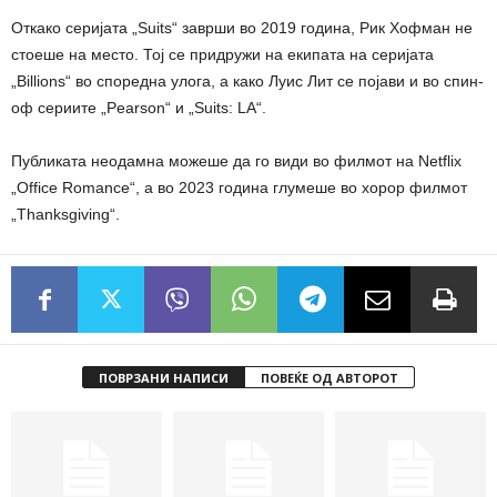
Откако серијата „Suits“ заврши во 2019 година, Рик Хофман не
стоеше на место. Тој се придружи на екипата на серијата
„Billions“ во споредна улога, а како Луис Лит се појави и во спин-
оф сериите „Pearson“ и „Suits: LA“.
Публиката неодамна можеше да го види во филмот на Netflix
„Office Romance“, а во 2023 година глумеше во хорор филмот
„Thanksgiving“.
ПОВРЗАНИ НАПИСИ
ПОВЕЌЕ ОД АВТОРОТ