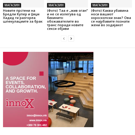
МАГАЗИН
МАГАЗИН
МАГАЗИН
Новите прстени на
(Фото) Таа е „жив оган“
(Фото) Каква убавина
Бредли Купер и Џиџи
и не се излегува од
носи вашиот
Хадид ги разгореа
бикинито:
хороскопски знак? Ова
шпекулациите за брак
обожавателите во
се најубавите познати
транс поради новите
жени во зодијакот
секси објави