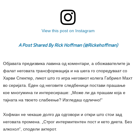
View this post on Instagram
A Post Shared By Rick Hoffman (@rickehoffman)
Објавата предизвика лавина од коментари, а обожавателите ја
фалат неговата трансформација и на шега го споредуваат со
Харви Спектер, ликот што го игра неговиот колега Габриел Махт
во серијата. Еден од неговите следбеници постави прашање
кое многумина ги интересираше: „Може ли да прашам која е
тајната на твоето слабеење? Изгледаш одлично!“
Хофман не чекаше долго да одговори и откри што стои зад
неговата промена. „Строг интермитентен пост и кето диета. Без
алкохол“, сподели актерот.