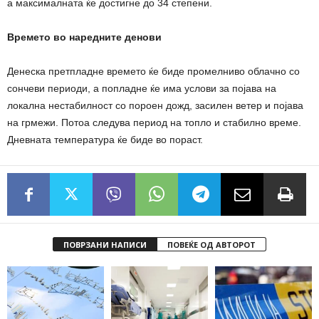
а максималната ќе достигне до 34 степени.
Времето во наредните денови
Денеска претпладне времето ќе биде промелниво облачно со
сончеви периоди, а попладне ќе има услови за појава на
локална нестабилност со пороен дожд, засилен ветер и појава
на грмежи. Потоа следува период на топло и стабилно време.
Дневната температура ќе биде во пораст.
ПОВРЗАНИ НАПИСИ
ПОВЕЌЕ ОД АВТОРОТ