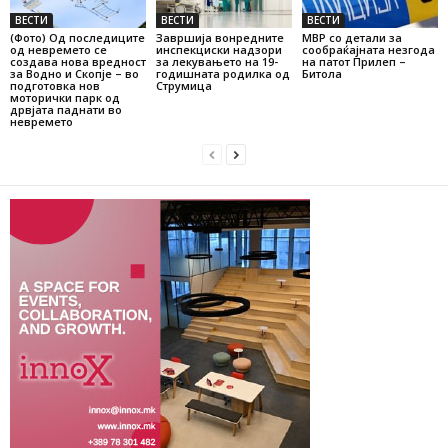
ВЕСТИ
ВЕСТИ
ВЕСТИ
(Фото) Од последиците
Завршија вонредните
МВР со детали за
од невремето се
инспекциски надзори
сообраќајната незгода
создава нова вредност
за лекувањето на 19-
на патот Прилеп –
за Водно и Скопје – во
годишната родилка од
Битола
подготовка нов
Струмица
моторички парк од
дрвјата паднати во
невремето