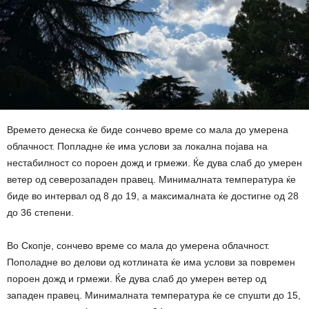
Времето денеска ќе биде сончево време со мала до умерена
облачност. Попладне ќе има услови за локална појава на
нестабилност со пороен дожд и грмежи. Ќе дува слаб до умерен
ветер од северозападен правец. Минималната температура ќе
биде во интервал од 8 до 19, а максималната ќе достигне од 28
до 36 степени.
Во Скопје, сончево време со мала до умерена облачност.
Пополадне во делови од котлината ќе има услови за повремен
пороен дожд и грмежи. Ќе дува слаб до умерен ветер од
западен правец. Минималната температура ќе се спушти до 15,