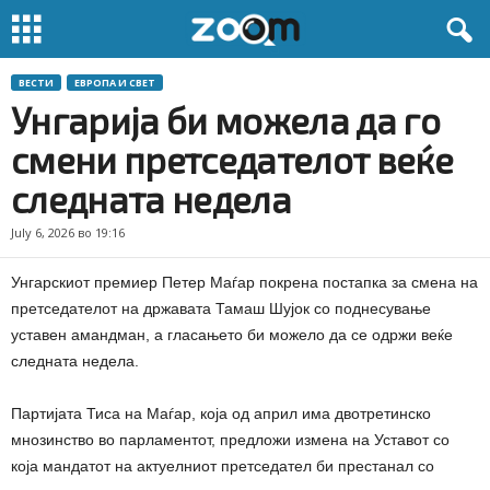
ВЕСТИ
ЕВРОПА И СВЕТ
Унгарија би можела да го
смени претседателот веќе
следната недела
July 6, 2026 во 19:16
Унгарскиот премиер Петер Маѓар покрена постапка за смена на
претседателот на државата Тамаш Шујок со поднесување
уставен амандман, а гласањето би можело да се одржи веќе
следната недела.
Партијата Тиса на Маѓар, која од април има двотретинско
мнозинство во парламентот, предложи измена на Уставот со
која мандатот на актуелниот претседател би престанал со