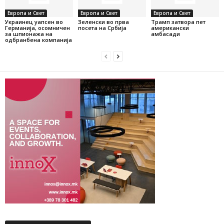
Европа и Свет
Европа и Свет
Европа и Свет
Украинец уапсен во
Зеленски во прва
Трамп затвора пет
Германија, осомничен
посета на Србија
американски
за шпионажа на
амбасади
одбранбена компанија