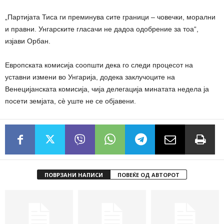
„Партијата Тиса ги преминува сите граници – човечки, морални
и правни. Унгарските гласачи не дадоа одобрение за тоа“,
изјави Орбан.
Европската комисија соопшти дека го следи процесот на
уставни измени во Унгарија, додека заклучоците на
Венецијанската комисија, чија делегација минатата недела ја
посети земјата, сè уште не се објавени.
ПОВРЗАНИ НАПИСИ
ПОВЕЌЕ ОД АВТОРОТ