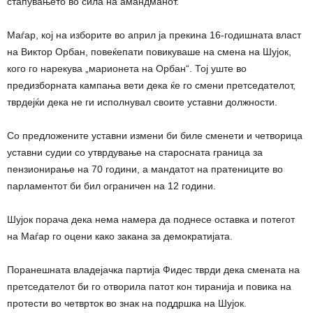
стапувањето во сила на амандманот.
Маѓар, кој на изборите во април ја прекина 16-годишната власт
на Виктор Орбан, повеќепати повикуваше на смена на Шујок,
кого го нарекува „марионета на Орбан“. Тој уште во
предизборната кампања вети дека ќе го смени претседателот,
тврдејќи дека не ги исполнувал своите уставни должности.
Со предложените уставни измени би биле сменети и четворица
уставни судии со утврдување на старосната граница за
пензионирање на 70 години, а мандатот на пратениците во
парламентот би бил ограничен на 12 години.
Шујок порача дека нема намера да поднесе оставка и потегот
на Маѓар го оцени како закана за демократијата.
Поранешната владејачка партија Фидес тврди дека смената на
претседателот би го отворила патот кон тиранија и повика на
протести во четврток во знак на поддршка на Шујок.