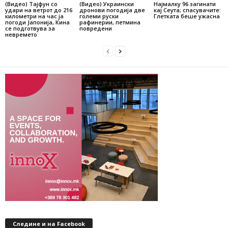
(Видео) Тајфун со
(Видео) Украински
Најмалку 96 загинати
удари на ветрот до 216
дронови погодија две
кај Сеута; спасувачите:
километри на час ја
големи руски
Глетката беше ужасна
погоди Јапонија, Кина
рафинерии, петмина
се подготвува за
повредени
невремето
Следине и на Facebook