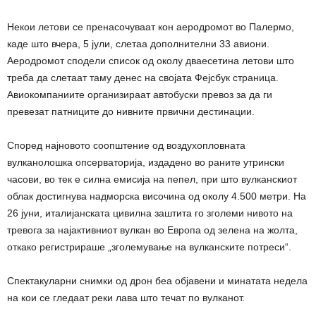
Некои летови се пренасочуваат кон аеродромот во Палермо,
каде што вчера, 5 јули, слетаа дополнителни 33 авиони.
Аеродромот сподели список од околу дваесетина летови што
треба да слетаат таму денес на својата Фејсбук страница.
Авиокомпаниите организираат автобуски превоз за да ги
превезат патниците до нивните првични дестинации.
Според најновото соопштение од воздухопловната
вулканолошка опсерваторија, издадено во раните утрински
часови, во тек е силна емисија на пепел, при што вулканскиот
облак достигнува надморска височина од околу 4.500 метри. На
26 јуни, италијанската цивилна заштита го зголеми нивото на
тревога за најактивниот вулкан во Европа од зелена на жолта,
откако регистрираше „зголемување на вулканските потреси“.
Спектакуларни снимки од дрон беа објавени и минатата недела
на кои се гледаат реки лава што течат по вулканот.