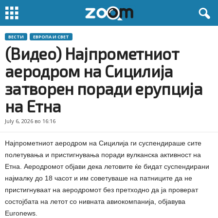
ВЕСТИ
ЕВРОПА И СВЕТ
(Видео) Најпрометниот
аеродром на Сицилија
затворен поради ерупција
на Етна
July 6, 2026 во 16:16
Најпрометниот аеродром на Сицилија ги суспендираше сите
полетувања и пристигнувања поради вулканска активност на
Етна. Аеродромот објави дека летовите ќе бидат суспендирани
најмалку до 18 часот и им советуваше на патниците да не
пристигнуваат на аеродромот без претходно да ја проверат
состојбата на летот со нивната авиокомпанија, објавува
Euronews.