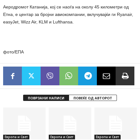
Аеродромот Катанија, кој се наоѓа на околу 45 километри од
Етна, е центар за бројни авиокомпании, вклучувајќи ги Ryanair,
easyJet, Wizz Air, KLM и Lufthansa.
фото/ЕПА
ПОВРЗАНИ НАПИСИ
ПОВЕЌЕ ОД АВТОРОТ
Европа и Свет
Европа и Свет
Европа и Свет