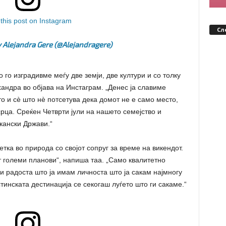
this post on Instagram
Сл
 Alejandra Gere (@alejandragere)
 го изградивме меѓу две земји, две култури и со толку
хандра во објава на Инстаграм. „Денес ја славиме
то и сè што нè потсетува дека домот не е само место,
срца. Среќен Четврти јули на нашето семејство и
кански Држави.“
ка во природа со својот сопруг за време на викендот.
т големи планови“, напиша таа. „Само квалитетно
 радоста што ја имам личноста што ја сакам најмногу
истинската дестинација се секогаш луѓето што ги сакаме.“