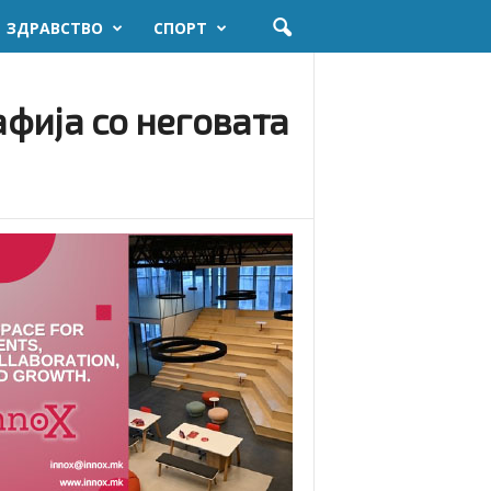
ЗДРАВСТВО
СПОРТ
афија со неговата