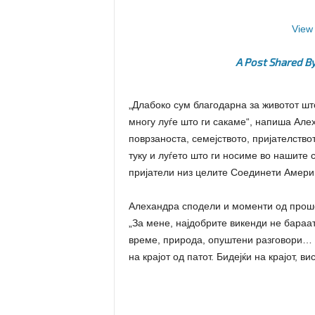
View 
A Post Shared By
„Длабоко сум благодарна за животот што
многу луѓе што ги сакаме“, напиша Але
поврзаноста, семејството, пријателство
туку и луѓето што ги носиме во нашите 
пријатели низ целите Соединети Амери
Алехандра сподели и моменти од прошет
„За мене, најдобрите викенди не бараа
време, природа, опуштени разговори… и
на крајот од патот. Бидејќи на крајот, в