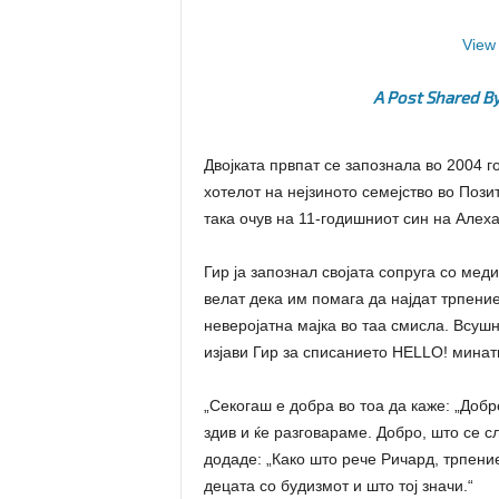
View 
A Post Shared By
Двојката првпат се запознала во 2004 г
хотелот на нејзиното семејство во Позит
така очув на 11-годишниот син на Алеха
Гир ја запознал својата сопруга со меди
велат дека им помага да најдат трпение
неверојатна мајка во таа смисла. Всушн
изјави Гир за списанието HELLO! минат
„Секогаш е добра во тоа да каже: „Добр
здив и ќе разговараме. Добро, што се с
додаде: „Како што рече Ричард, трпение
децата со будизмот и што тој значи.“