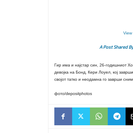
View 
A Post Shared By
Гир има и најстар син, 26-годишниот Х
девојка на Бонд, Кери Лоуел, кој заврш
својот татко и неодамна го заврши сни
фото/depositphotos