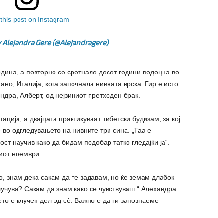
this post on Instagram
 Alejandra Gere (@alejandragere)
одина, а повторно се сретнале десет години подоцна во
ано, Италија, кога започнала нивната врска. Гир е исто
ндра, Алберт, од нејзиниот претходен брак.
тација, а двајцата практикуваат тибетски будизам, за кој
 во одгледувањето на нивните три сина. „Таа е
ост научив како да бидам подобар татко гледајќи ја“,
иот ноември.
о, знам дека сакам да те задавам, но ќе земам длабок
лучува? Сакам да знам како се чувствуваш.“ Алехандра
то е клучен дел од сè. Важно е да ги запознаеме