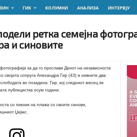
ЗИН
ГИК
KОЛУМНИ
AНАЛИЗА
ИНТЕРВЈУ
сподели ретка семејна фотогр
ра и синовите
 фотографија за да го прослави Денот на независноста
о својата сопруга Алехандра Гир (43) и нивните два
 слободата во позадина. Гир, кој следниот месец ќе
ата публицистка осум години.
оста со пикник на плажа со своите синови,
ишниот Џејмс.