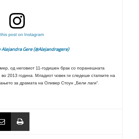
this post on Instagram
 Alejandra Gere (@alejandragere)
омер, од неговиот 11-годишен брак со поранешната
и во 2013 година. Младиот човек ги следеше стапките на
мањето за драмата на Оливер Стоун „Бели лаги“.