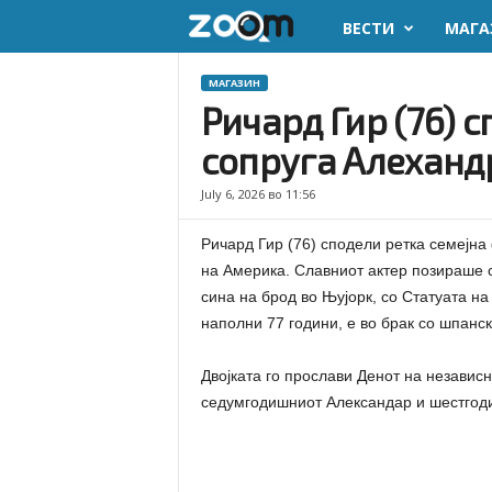
ВЕСТИ
МАГА
z
o
МАГАЗИН
Ричард Гир (76) 
o
сопруга Алеханд
m
July 6, 2026 во 11:56
.
Ричард Гир (76) сподели ретка семејна
m
на Америка. Славниот актер позираше с
сина на брод во Њујорк, со Статуата на
k
наполни 77 години, е во брак со шпанск
Двојката го прослави Денот на независн
седумгодишниот Александар и шестгод