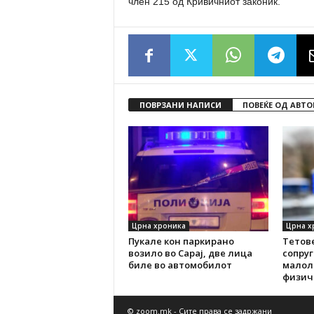
член 215 од Кривичниот законик.
ПОВРЗАНИ НАПИСИ
ПОВЕЌЕ ОД АВТО
Црна хроника
Црна х
Пукале кон паркирано
Тетове
возило во Сарај, две лица
сопруг
биле во автомобилот
малоле
физич
© zoom.mk - Сите права се задржани