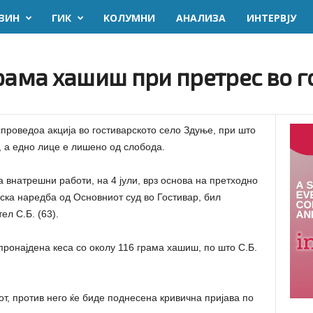
ЗИН
ГИК
KОЛУМНИ
AНАЛИЗА
ИНТЕРВЈУ
грама хашиш при претрес во 
роведоа акција во гостиварското село Здуње, при што
 а едно лице е лишено од слобода.
внатрешни работи, на 4 јули, врз основа на претходно
ска наредба од Основниот суд во Гостивар, бил
ел С.Б. (63).
пронајдена кеса со околу 116 грама хашиш, по што С.Б.
т, против него ќе биде поднесена кривична пријава по