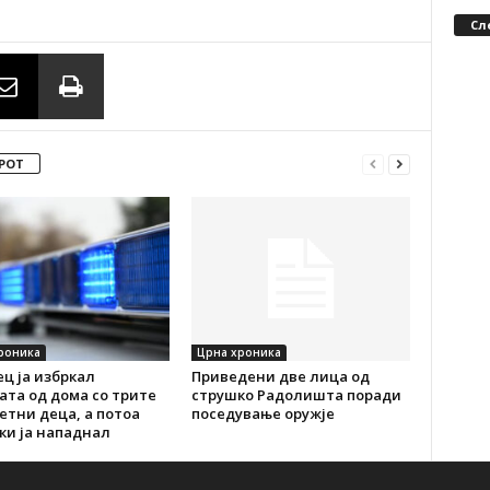
Сл
РОТ
роника
Црна хроника
ц ја избркал
Приведени две лица од
ата од дома со трите
струшко Радолишта поради
тни деца, а потоа
поседување оружје
ки ја нападнал