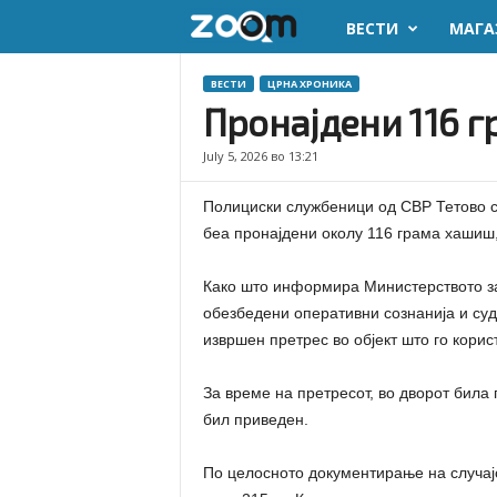
ВЕСТИ
МАГА
z
o
ВЕСТИ
ЦРНА ХРОНИКА
Пронајдени 116 
o
July 5, 2026 во 13:21
m
Полициски службеници од СВР Тетово сп
.
беа пронајдени околу 116 грама хашиш,
m
Како што информира Министерството за 
обезбедени оперативни сознанија и суд
k
извршен претрес во објект што го корист
За време на претресот, во дворот била 
бил приведен.
По целосното документирање на случајо