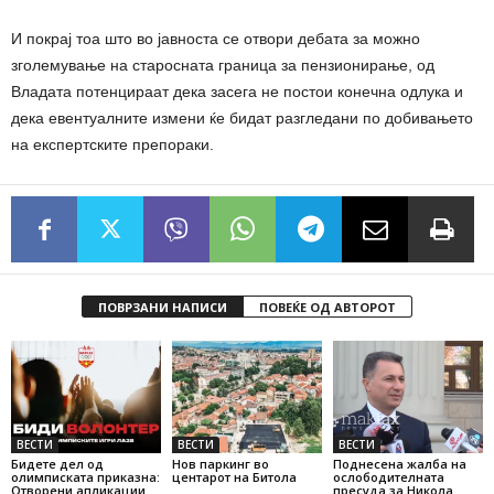
И покрај тоа што во јавноста се отвори дебата за можно
зголемување на старосната граница за пензионирање, од
Владата потенцираат дека засега не постои конечна одлука и
дека евентуалните измени ќе бидат разгледани по добивањето
на експертските препораки.
ПОВРЗАНИ НАПИСИ
ПОВЕЌЕ ОД АВТОРОТ
ВЕСТИ
ВЕСТИ
ВЕСТИ
Бидете дел од
Нов паркинг во
Поднесена жалба на
олимписката приказна:
центарот на Битола
ослободителната
Отворени апликации
пресуда за Никола