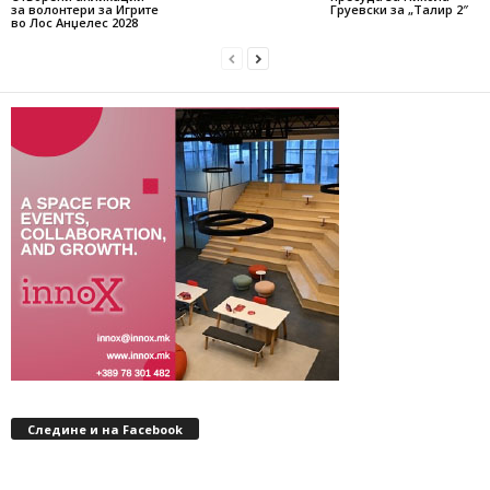
за волонтери за Игрите
Груевски за „Талир 2″
во Лос Анџелес 2028
Следине и на Facebook