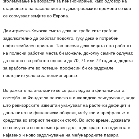
зголемување на возраста за пензионирање, како одговор на
стареењето на населението и демографските промени со кои
се соочуваат земјите во Европа.
Димитриеска-Кочоска смета дека не треба сите граѓани
задолжително да работат подолго, туку дека е потребен
пофлексибилен пристап. Таа посочи дека лицата што работат
на полесни работни места би можеле, доколку самите одлучат,
да останат во работен однос и до 70, 71 или 72 години, додека
за вработените во потешки професии би се задржале
постојните услови за пензионирање.
Во рамките на анализите ќе се разгледува и финансиската
состојба на Фондот за пензиско и инвалидско осигурување, каде
што ревизорските извештаи укажуваат на растечки дефицит и
дополнителни финансиски обврски, меѓу кои и префрлањето
средства во вториот пензиски столб. Во исто време, државата
се соочува и со зголемен јавен долг, а до крајот на годината е
најавено и ново задолжување на меѓународните пазари.