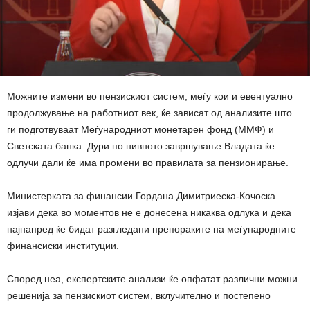
Можните измени во пензискиот систем, меѓу кои и евентуално
продолжување на работниот век, ќе зависат од анализите што
ги подготвуваат Меѓународниот монетарен фонд (ММФ) и
Светската банка. Дури по нивното завршување Владата ќе
одлучи дали ќе има промени во правилата за пензионирање.
Министерката за финансии Гордана Димитриеска-Кочоска
изјави дека во моментов не е донесена никаква одлука и дека
најнапред ќе бидат разгледани препораките на меѓународните
финансиски институции.
Според неа, експертските анализи ќе опфатат различни можни
решенија за пензискиот систем, вклучително и постепено