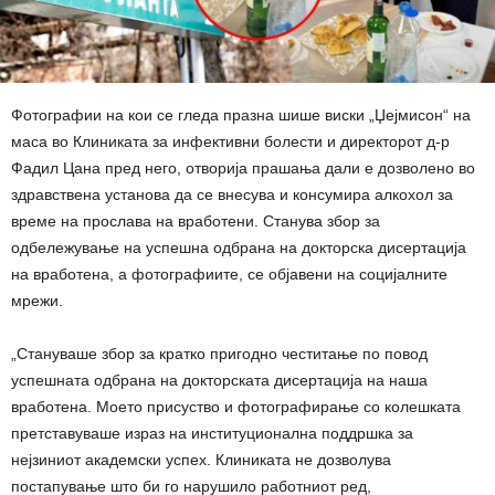
Фотографии на кои се гледа празна шише виски „Џејмисон“ на
маса во Клиниката за инфективни болести и директорот д-р
Фадил Цана пред него, отворија прашања дали е дозволено во
здравствена установа да се внесува и консумира алкохол за
време на прослава на вработени. Станува збор за
одбележување на успешна одбрана на докторска дисертација
на вработена, а фотографиите, се објавени на социјалните
мрежи.
„Стануваше збор за кратко пригодно честитање по повод
успешната одбрана на докторската дисертација на наша
вработена. Моето присуство и фотографирање со колешката
претставуваше израз на институционална поддршка за
нејзиниот академски успех. Клиниката не дозволува
постапување што би го нарушило работниот ред,