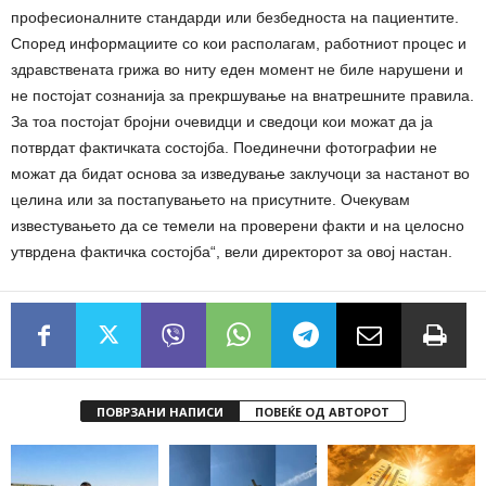
професионалните стандарди или безбедноста на пациентите.
Според информациите со кои располагам, работниот процес и
здравствената грижа во ниту еден момент не биле нарушени и
не постојат сознанија за прекршување на внатрешните правила.
За тоа постојат бројни очевидци и сведоци кои можат да ја
потврдат фактичката состојба. Поединечни фотографии не
можат да бидат основа за изведување заклучоци за настанот во
целина или за постапувањето на присутните. Очекувам
известувањето да се темели на проверени факти и на целосно
утврдена фактичка состојба“, вели директорот за овој настан.
ПОВРЗАНИ НАПИСИ
ПОВЕЌЕ ОД АВТОРОТ