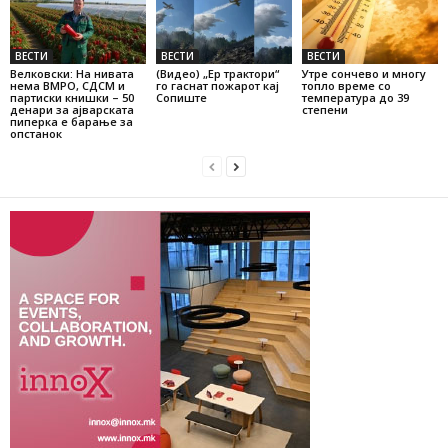
ВЕСТИ
ВЕСТИ
ВЕСТИ
Велковски: На нивата
(Видео) „Ер трактори“
Утре сончево и многу
нема ВМРО, СДСМ и
го гаснат пожарот кај
топло време со
партиски книшки – 50
Сопиште
температура до 39
денари за ајварската
степени
пиперка е барање за
опстанок