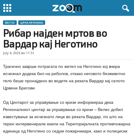
ВЕСТИ
ЦРНА ХРОНИКА
Рибар најден мртов во
Вардар кај Неготино
July 4, 2026 во 11:51
Трагично заврши потрагата по жител на Неготино кој вчера
исчезнал додека бил на риболов, откако неговото безживотно
тело беше пронајдено во водите на реката Вардар кај селото
Црвени Брегови.
Од Центарот за управување со кризи информираа дека
Регионалниот центар за управување со кризи – Велес добил
известување за исчезнато лице во реката Вардар, по што на
терен интервенирале екипи на Територијалната противпожарна
единица од Неготино со седум пожарникари, како и полициски