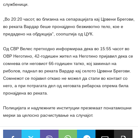
службеници.
„Во 20:20 часот, во близина на сепарацијата кај Црвени Брегови,
во реката Вардар беше пронајдено безживотно тело, кое е
предадено на обдукција“, соопштија од ЦУК.
Од СВР Велес претходно информираа дека во 15:55 часот во
ОВР Неготино, 42-годишен жител на Неготино пријавил дека се
сомнева оти неговиот 66-годишен татко, кој заминал на
риболов, паднал во реката Вардар кај селото Црвени Брегови.
Сомнежот се појавил откако не можел да стапи во контакт со
него, а при потрагата дел од неговата рибарска опрема била
пронајдена во реката.
Полицијата и надлежните институции преземаат понатамошни
мерки за целосно расчистување на случајот.