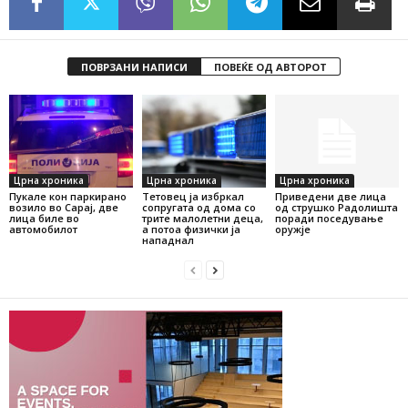
ПОВРЗАНИ НАПИСИ
ПОВЕЌЕ ОД АВТОРОТ
Црна хроника
Црна хроника
Црна хроника
Пукале кон паркирано
Тетовец ја избркал
Приведени две лица
возило во Сарај, две
сопругата од дома со
од струшко Радолишта
лица биле во
трите малолетни деца,
поради поседување
автомобилот
а потоа физички ја
оружје
нападнал