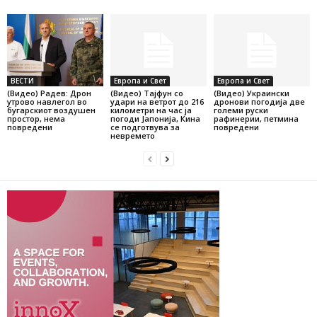
ВЕСТИ
Европа и Свет
Европа и Свет
(Видео) Радев: Дрон
(Видео) Тајфун со
(Видео) Украински
утрово навлегол во
удари на ветрот до 216
дронови погодија две
бугарскиот воздушен
километри на час ја
големи руски
простор, нема
погоди Јапонија, Кина
рафинерии, петмина
повредени
се подготвува за
повредени
невремето