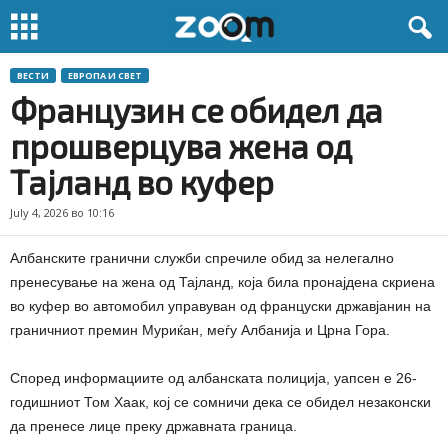
ВЕСТИ
ЕВРОПА И СВЕТ
Французин се обидел да
прошверцува жена од
Тајланд во куфер
July 4, 2026 во 10:16
Албанските гранични служби спречиле обид за нелегално
пренесување на жена од Тајланд, која била пронајдена скриена
во куфер во автомобил управуван од француски државјанин на
граничниот премин Муриќан, меѓу Албанија и Црна Гора.
Според информациите од албанската полиција, уапсен е 26-
годишниот Том Хаак, кој се сомничи дека се обидел незаконски
да пренесе лице преку државната граница.