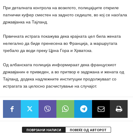
При деталната контрола на возилото, полицајците откриле
патнички куфер сместен на задното седиште, во кој се наоѓала
државјанка на Тајланд.
Првичната истрага покажува дека крајната цел била жената
нелегално да биде пренесена во Франција, а маршрутата
требало да води преку Црна Гора и Хрватска.
Од албанската полиција информираат дека францускиот
државјанин е приведен, а во притвор е задржана и жената од
Тајланд, додека надлежните институции продолжуваат со
истрагата за целосно расчистување на случајот.
ПОВРЗАНИ НАПИСИ
ПОВЕЌЕ ОД АВТОРОТ