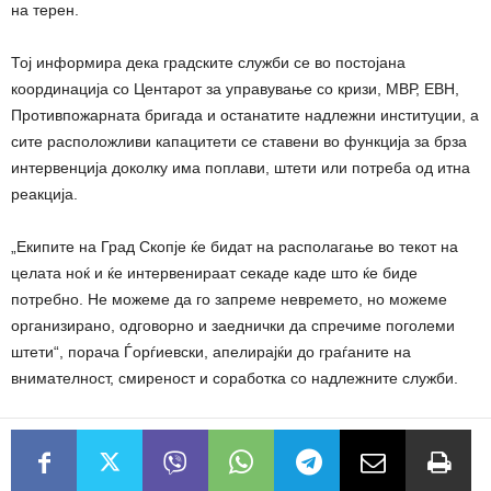
на терен.
Тој информира дека градските служби се во постојана
координација со Центарот за управување со кризи, МВР, ЕВН,
Противпожарната бригада и останатите надлежни институции, а
сите расположливи капацитети се ставени во функција за брза
интервенција доколку има поплави, штети или потреба од итна
реакција.
„Екипите на Град Скопје ќе бидат на располагање во текот на
целата ноќ и ќе интервенираат секаде каде што ќе биде
потребно. Не можеме да го запреме невремето, но можеме
организирано, одговорно и заеднички да спречиме поголеми
штети“, порача Ѓорѓиевски, апелирајќи до граѓаните на
внимателност, смиреност и соработка со надлежните служби.