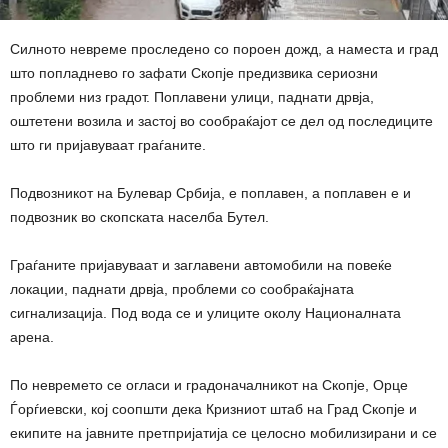
Силното невреме проследено со пороен дожд, а наместа и град
што попладнево го зафати Скопје предизвика сериозни
проблеми низ градот. Поплавени улици, паднати дрвја,
оштетени возила и застој во сообраќајот се дел од последиците
што ги пријавуваат граѓаните.
Подвозникот на Булевар Србија, е поплавен, а поплавен е и
подвозник во скопската населба Бутел.
Граѓаните пријавуваат и заглавени автомобили на повеќе
локации, паднати дрвја, проблеми со сообраќајната
сигнализација. Под вода се и улиците околу Националната
арена.
По невремето се огласи и градоначалникот на Скопје, Орце
Ѓорѓиевски, кој соопшти дека Кризниот штаб на Град Скопје и
екипите на јавните претпријатија се целосно мобилизирани и се