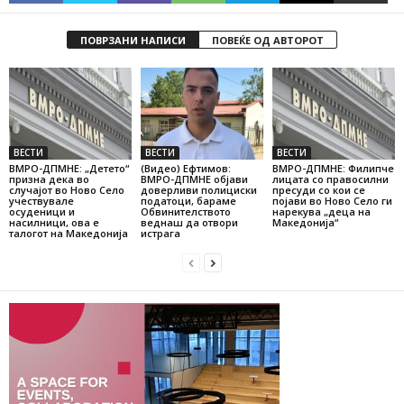
ПОВРЗАНИ НАПИСИ
ПОВЕЌЕ ОД АВТОРОТ
ВЕСТИ
ВЕСТИ
ВЕСТИ
ВМРО-ДПМНЕ: „Детето“
(Видео) Ефтимов:
ВМРО-ДПМНЕ: Филипче
призна дека во
ВМРО-ДПМНЕ објави
лицата со правосилни
случајот во Ново Село
доверливи полициски
пресуди со кои се
учествувале
податоци, бараме
појави во Ново Село ги
осуденици и
Обвинителството
нарекува „деца на
насилници, ова е
веднаш да отвори
Македонија“
талогот на Македонија
истрага