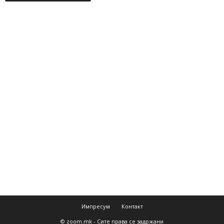
Импресум
Контакт
© zoom.mk - Сите права се задржани