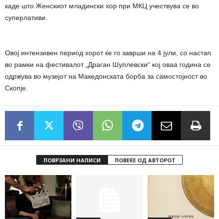
каде што Женскиот младински хор при МКЦ учествува се во
суперлативи.
Овој интензивен период хорот ќе го заврши на 4 јули, со настап
во рамки на фестивалот „Драган Шуплевски“ кој оваа година се
одржува во музејот на Македонската борба за самостојност во
Скопје.
ПОВРЗАНИ НАПИСИ
ПОВЕЌЕ ОД АВТОРОТ