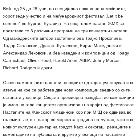
Веќе од 25 до 28 јуни, по специјална покана на домаќините,
хорот зеде учество и на меѓународниот фестивал „Let it be
summer“ во Бургас, Бугарија. На овој голем настан ЖМХ се
претстави со 3 различни програми на три концертни настапи.
Од македонските автори застапени беа Трајко Прокопиев,
Тодор Скаловски, Драган Шуплевски, Кирил Македонски и
Александар Лековски, а беа изведени и композиции од Hoagy
Carmichael, Oliver Hood, Harold Arlen, ABBA, Johny Mercer,
Richard Rodgers и други.
Освен самостојните настапи, девојките од хорот учествуваа и во
атеље на кое се работеа две нови композиции заедно со сите
останати учесници. Својата премиерна изведба тие композиции
ја имаа на гала концертот организиран на крајот од фестивалот.
Настапите на Женскиот младински хор при МКЦ се одвиваа во
големиот летен театар во морската градина на Бургас, како и во
новиот културен центар на градот. Како и секогаш, реакциите и
коментарите на публиката и другите учесници на настаните