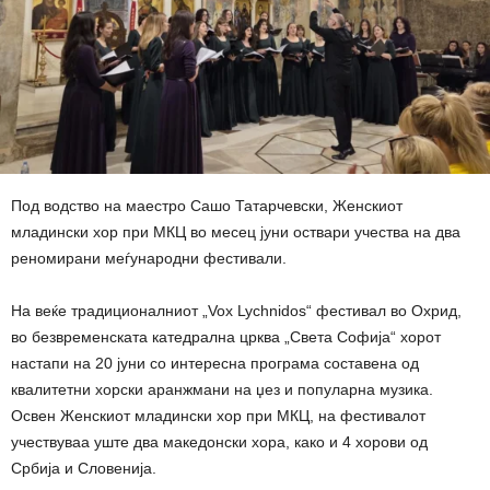
Под водство на маестро Сашо Татарчевски, Женскиот
младински хор при МКЦ во месец јуни оствари учества на два
реномирани меѓународни фестивали.
На веќе традиционалниот „Vox Lychnidos“ фестивал во Охрид,
во безвременската катедрална црква „Света Софија“ хорот
настапи на 20 јуни со интересна програма составена од
квалитетни хорски аранжмани на џез и популарна музика.
Освен Женскиот младински хор при МКЦ, на фестивалот
учествуваа уште два македонски хора, како и 4 хорови од
Србија и Словенија.