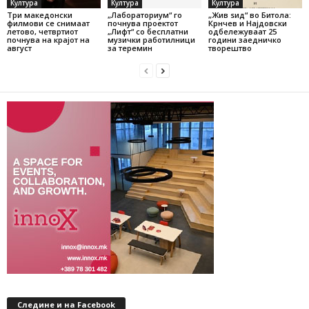
Култура
Култура
Култура
Три македонски
„Лабораториум“ го
„Жив ѕид“ во Битола:
филмови се снимаат
почнува проектот
Крнчев и Најдовски
летово, четвртиот
„Лифт“ со бесплатни
одбележуваат 25
почнува на крајот на
музички работилници
години заедничко
август
за теремин
творештво
Следине и на Facebook