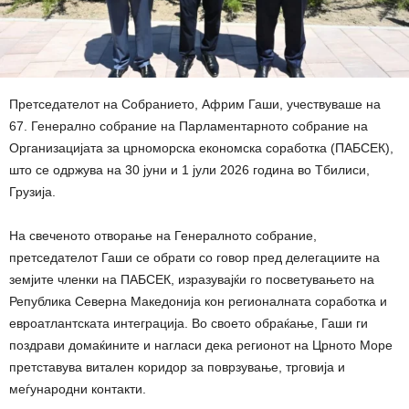
Претседателот на Собранието, Африм Гаши, учествуваше на
67. Генерално собрание на Парламентарното собрание на
Организацијата за црноморска економска соработка (ПАБСЕК),
што се одржува на 30 јуни и 1 јули 2026 година во Тбилиси,
Грузија.
На свеченото отворање на Генералното собрание,
претседателот Гаши се обрати со говор пред делегациите на
земјите членки на ПАБСЕК, изразувајќи го посветувањето на
Република Северна Македонија кон регионалната соработка и
евроатлантската интеграција. Во своето обраќање, Гаши ги
поздрави домаќините и нагласи дека регионот на Црното Море
претставува витален коридор за поврзување, трговија и
меѓународни контакти.