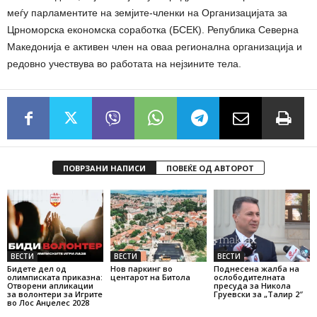
меѓу парламентите на земјите-членки на Организацијата за
Црноморска економска соработка (БСЕК). Република Северна
Македонија е активен член на оваа регионална организација и
редовно учествува во работата на нејзините тела.
ПОВРЗАНИ НАПИСИ
ПОВЕЌЕ ОД АВТОРОТ
ВЕСТИ
ВЕСТИ
ВЕСТИ
Бидете дел од
Нов паркинг во
Поднесена жалба на
олимписката приказна:
центарот на Битола
ослободителната
Отворени апликации
пресуда за Никола
за волонтери за Игрите
Груевски за „Талир 2″
во Лос Анџелес 2028