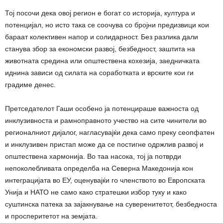
Тој посочи дека овој регион е богат со историја, култура и
потенцијал, но исто така се соочува со бројни предизвици кои
бараат колективен напор и солидарност. Без разлика дали
станува збор за економски развој, безбедност, заштита на
животната средина или општествена кохезија, заедничката
иднина зависи од силата на соработката и врските кои ги
градиме денес.
Претседателот Гаши особено ја потенцираше важноста од
инклузивноста и рамноправното учество на сите чинители во
регионалниот дијалог, нагласувајќи дека само преку сеопфатен
и инклузивен пристап може да се постигне одржлив развој и
општествена хармонија. Во таа насока, тој ја потврди
непоколебливата определба на Северна Македонија кон
интеграцијата во ЕУ, оценувајќи го членството во Европската
Унија и НАТО не само како стратешки избор туку и како
суштинска патека за зајакнување на суверенитетот, безбедноста
и просперитетот на земјата.