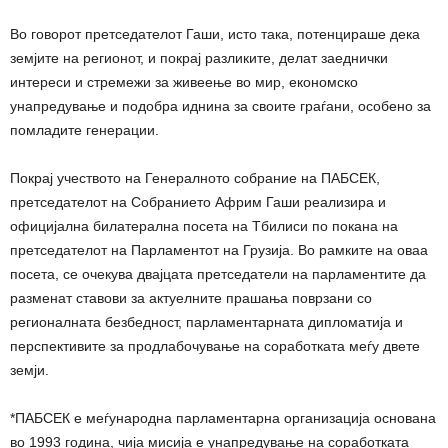
Во говорот претседателот Гаши, исто така, потенцираше дека
земјите на регионот, и покрај разликите, делат заеднички
интереси и стремежи за живеење во мир, економско
унапредување и подобра иднина за своите граѓани, особено за
помладите генерации.
Покрај учеството на Генералното собрание на ПАБСЕК,
претседателот на Собранието Африм Гаши реализира и
официјална билатерална посета на Тбилиси по покана на
претседателот на Парламентот на Грузија. Во рамките на оваа
посета, се очекува двајцата претседатели на парламентите да
разменат ставови за актуелните прашања поврзани со
регионалната безбедност, парламентарната дипломатија и
перспективите за продлабочување на соработката меѓу двете
земји.
*ПАБСЕК е меѓународна парламентарна организација основана
во 1993 година, чија мисија е унапредување на соработката