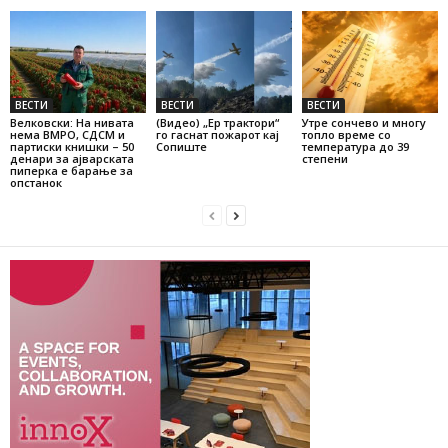
ВЕСТИ
ВЕСТИ
ВЕСТИ
Велковски: На нивата
(Видео) „Ер трактори“
Утре сончево и многу
нема ВМРО, СДСМ и
го гаснат пожарот кај
топло време со
партиски книшки – 50
Сопиште
температура до 39
денари за ајварската
степени
пиперка е барање за
опстанок