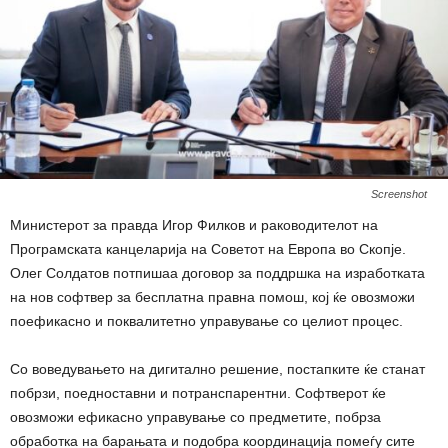
Screenshot
Министерот за правда Игор Филков и раководителот на
Програмската канцеларија на Советот на Европа во Скопје.
Олег Солдатов потпишаа договор за поддршка на изработката
на нов софтвер за бесплатна правна помош, кој ќе овозможи
поефикасно и поквалитетно управување со целиот процес.
Со воведувањето на дигитално решение, постапките ќе станат
побрзи, поедноставни и потранспарентни. Софтверот ќе
овозможи ефикасно управување со предметите, побрза
обработка на барањата и подобра координација помеѓу сите