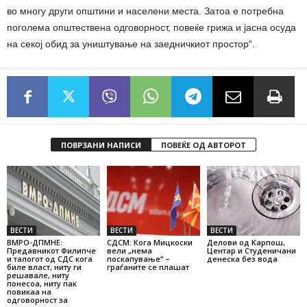
во многу други општини и населени места. Затоа е потребна
поголема општествена одговорност, повеќе грижа и јасна осуда
на секој обид за уништување на заедничкиот простор“.
ПОВРЗАНИ НАПИСИ
ПОВЕЌЕ ОД АВТОРОТ
ВЕСТИ
ВЕСТИ
ВЕСТИ
ВМРО-ДПМНЕ:
СДСМ: Кога Мицкоски
Делови од Карпош,
Предавникот Филипче
вели „нема
Центар и Студеничани
и талогот од СДС кога
поскапување“ –
денеска без вода
биле власт, ниту ги
граѓаните се плашат
решавале, ниту
понесоа, ниту пак
повикаа на
одговорност за