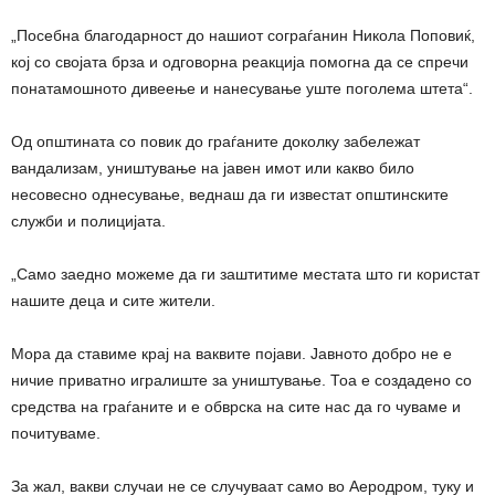
„Посебна благодарност до нашиот сограѓанин Никола Поповиќ,
кој со својата брза и одговорна реакција помогна да се спречи
понатамошното дивеење и нанесување уште поголема штета“.
Од општината со повик до граѓаните доколку забележат
вандализам, уништување на јавен имот или какво било
несовесно однесување, веднаш да ги известат општинските
служби и полицијата.
„Само заедно можеме да ги заштитиме местата што ги користат
нашите деца и сите жители.
Мора да ставиме крај на ваквите појави. Јавното добро не е
ничие приватно игралиште за уништување. Тоа е создадено со
средства на граѓаните и е обврска на сите нас да го чуваме и
почитуваме.
За жал, вакви случаи не се случуваат само во Аеродром, туку и