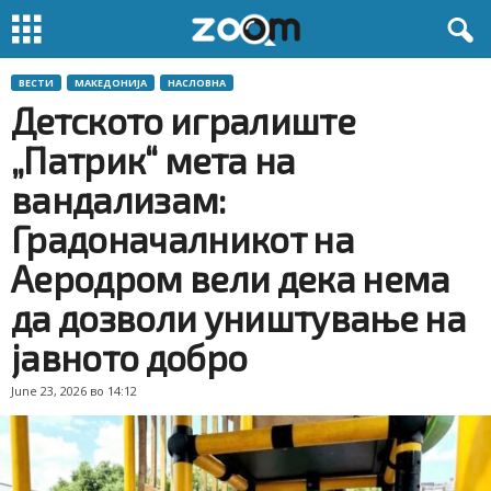
ВЕСТИ
МАКЕДОНИЈА
НАСЛОВНА
Детското игралиште
„Патрик“ мета на
вандализам:
Градоначалникот на
Аеродром вели дека нема
да дозволи уништување на
јавното добро
June 23, 2026 во 14:12