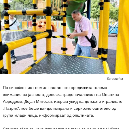
Screenshot
По синоќешниот немил настан што предизвика големо
внимание во јавноста, денеска градоначалникот на Општина
Аеродром, Дејан Митески, изврши увид на детското игралиште
„Патрик“, кое беше вандализирано и сериозно оштетено од
група млади лица, информираат од општината.