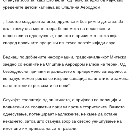
Станува збор за, како што велат од таму, за едно од најубаво
уредените детски катчиња во Општина Аеродром.
„Простор создаден за игра, дружење и безгрижно детство. За
жал, токму ова место вчера беше мета на несовесно и
недозволиво однесување, при што е причинета штета која
според првичните проценки изнесува повеќе илјади евра.
Веднаш по добиените информации, градоначалникот Митески
заедно со екипите на Општина Аеродром излезе на терен. Од
безбедносни причини игралиштето е привремено затворено, а
во најкус можен рок ќе се изврши санација на штетите и замена
на оштетените реквизити со нови“.
Случајот, соопштија од општината, е пријавен во полиција и
поднесени се соодветни пријави против сторителите. Ваквото
однесување, потенцираат надлежните, не смее да остане
неказнето, затоа што станува збор за свесно уништување на
имот што им припаѓа на сите граѓани.