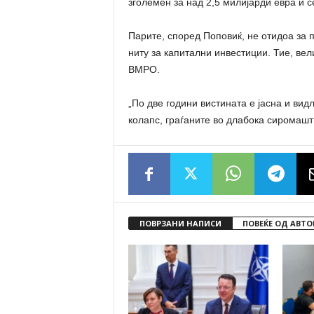
зголемен за над 2,5 милијарди евра и с
Парите, според Поповиќ, не отидоа за п
ниту за капитални инвестиции. Тие, вел
ВМРО.
„По две години вистината е јасна и вид
колапс, граѓаните во длабока сиромашти
ПОВРЗАНИ НАПИСИ
ПОВЕЌЕ ОД АВТО