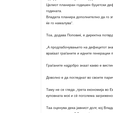
Целиот планиран годишен буџетски деф
годината.
Владата планира дополнително да го зг
ќе го намалува“.
Тоа, додава Поповиќ, е директна потвр
„А продлабочувањето на дефицитот зна
враќаат граѓаните и идните генерации п
Граѓаните најдобро знаат какво е висти
Доволно е да погледнат во своите пар
Таму не се гледа „трета економија во Ев
куповната моќ и сè поголема загриженос
Таа оценува дека јавниот долг, кој Влад