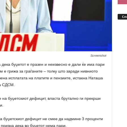
Сл
Screenshot
дека буџетот е празен и неизвесно е дали ќе има пари
м е грижа за граѓаните – толку што заради нивниото
вена исплатата на платите и пензиите, истакна Наташа
а СДСМ.
е на буџетскиот дефицит, власта брутално ги прекрши
и.
ка буџетскиот дефицит не смее да надмине 3 проценти
призна дека во буџетот нема пари.