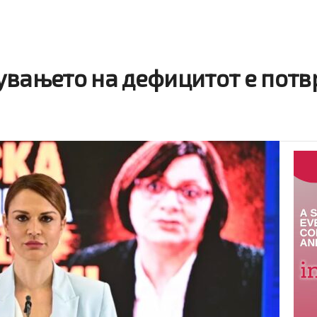
увањето на дефицитот е потв