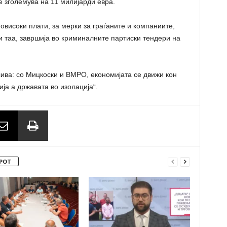
е зголемува на 11 милијарди евра.
овисоки плати, за мерки за граѓаните и компаниите,
и таа, завршија во криминалните партиски тендери на
лива: со Мицкоски и ВМРО, економијата се движи кон
ја а државата во изолација“.
РОТ