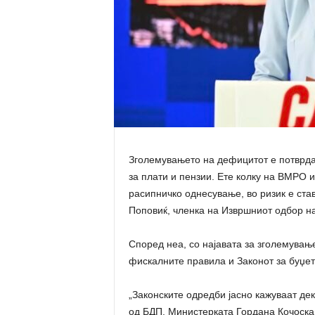
Зголемувањето на дефицитот е потврда 
за плати и пензии. Ете колку на ВМРО и
расипничко однесување, во ризик е ста
Поповиќ, членка на Извршниот одбор н
Според неа, со најавата за зголемувањ
фискалните правила и Законот за буџет
„Законските одредби јасно кажуваат де
од БДП. Министерката Гордана Кочоска 