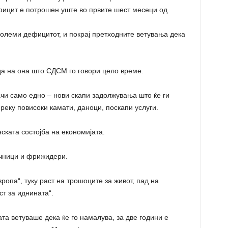
ицит е потрошен уште во првите шест месеци од
олеми дефицитот, и покрај претходните ветувања дека
да на она што СДСМ го говори цело време.
чи само едно – нови скапи задолжувања што ќе ги
реку повисоки камати, даноци, поскапи услуги.
нската состојба на економијата.
ичници и фрижидери.
ропа“, туку раст на трошоците за живот, пад на
т за иднината“.
ата ветуваше дека ќе го намалува, за две години е