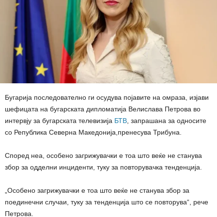
Бугарија последователно ги осудува појавите на омраза, изјави
шефицата на бугарската дипломатија Велислава Петрова во
интервју за бугарската телевизија
БТВ
, запрашана за односите
со Република Северна Македонија,пренесува Трибуна.
Според неа, особено загрижувачки е тоа што веќе не станува
збор за одделни инциденти, туку за повторувачка тенденција.
„Особено загрижувачки е тоа што веќе не станува збор за
поединечни случаи, туку за тенденција што се повторува“, рече
Петрова.