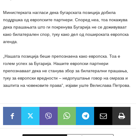
Министерката нагласи дека бугарската позиција добила
поддршка од европските партнери. Според неа, тоа покажува
дека прашањата што ги покренува Бугарија не се доживуваат
како билатерален спор, туку како дел од пошироката европска
агенда.
„Нашата позиција беше препознаена како европска. Тоа е
голем успех за Бугарија. Нашите европски партнери
препознаваат дека не станува збор за билатерални прашања,
туку за европски вредности – недопуштање говор на омраза и
заштита на човековите права“, изјави уште Велислава Петрова.