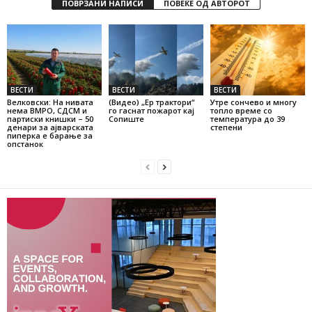
ПОВРЗАНИ НАПИСИ
ПОВЕЌЕ ОД АВТОРОТ
ВЕСТИ
ВЕСТИ
ВЕСТИ
Велковски: На нивата
(Видео) „Ер трактори“
Утре сончево и многу
нема ВМРО, СДСМ и
го гаснат пожарот кај
топло време со
партиски книшки – 50
Сопиште
температура до 39
денари за ајварската
степени
пиперка е барање за
опстанок