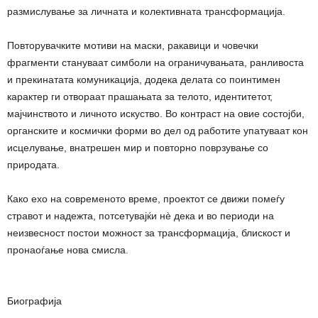
размислување за личната и колективната трансформација.
Повторувачките мотиви на маски, ракавици и човечки
фрагменти стануваат симболи на ограничувањата, ранливоста
и прекинатата комуникација, додека делата со поинтимен
карактер ги отвораат прашањата за телото, идентитетот,
мајчинството и личното искуство. Во контраст на овие состојби,
органските и космички форми во дел од работите упатуваат кон
исцелување, внатрешен мир и повторно поврзување со
природата.
Како ехо на современото време, проектот се движи помеѓу
стравот и надежта, потсетувајќи нè дека и во периоди на
неизвесност постои можност за трансформација, блискост и
пронаоѓање нова смисла.
Биографија