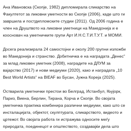
Ана Ивановска (Скопје, 1982) дипломирала сликарство на
Факултетот за ликовни уметности во Скопје (2006), каде што ги
завршила и постдипломските студии (2011). Од 2006 година е
член на Друштвото на ликовни уметници на Македонија и е
коосновач на уметничките групи Арт И.Н.С.Т.И.Т.У.Т. и МОМИ.
Досега реализирала 24 самостојни и околу 200 групни изложби
во Македонија и странство. Добитничка е на наградата „Денес“
за млад ликовен уметник (2008), наградите на ДЛУМ за
вајарство (2017) и нови медиуми (2020), како и наградата „10
Best World Artists“ на BIEAF во Бусан, Јужна Кореја (2025).
Остварила уметнички престои во Белград, Истанбул, Њујорк,
Париз, Виена, Берлин, Тирана, Корча и Скопје. Во својата
уметничка практика комбинира различни медиуми, како што се
инсталацијата, објектот, скулптурата, сликарството, видеото и
цртежот. Во својата работа ги истражува односите меѓу
природата, поединецот и општеството, создавајќи дела што