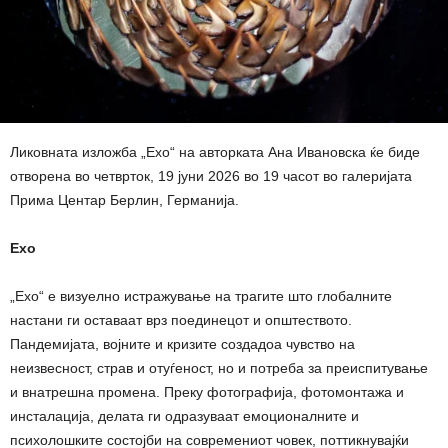
Ликовната изложба „Ехо“ на авторката Ана Ивановска ќе биде
отворена во четврток, 19 јуни 2026 во 19 часот во галеријата
Прима Центар Берлин, Германија.
Ехо
„Ехо“ е визуелно истражување на трагите што глобалните
настани ги оставаат врз поединецот и општеството.
Пандемијата, војните и кризите создадоа чувство на
неизвесност, страв и отуѓеност, но и потреба за преиспитување
и внатрешна промена. Преку фотографија, фотомонтажа и
инсталација, делата ги одразуваат емоционалните и
психолошките состојби на современиот човек, поттикнувајќи