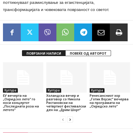
поттикнуваат размислување за егзистенцијата,
трансформацијата и човековата поврзаност со светот.
ПОВРЗАНИ НАПИСИ
ПОВЕЌЕ ОД АВТОРОТ
Култура
Култура
Култура
ЕУ вечерта на
Холандска вечер и
Ренесансниот хор
„Охридско лето“ го
разговор со Никола
„Готик Војсис“ вечерва
носи концертот
Ристановски на
на програмата на
„Последната роза на
четвртиот фестивалски
„Охридско лето“
летото“
ден на „Дрим Шорт“