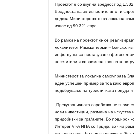
Проектот е со вкупна вредност од 1.382
Вредноста на активностите што ги спро
додека Министерството за локална са
износ од 90.321 евра.
Во рамки на проектот ќе се реализираат
локалитетот Римски терми – Банско, из
инфо-пункт со поставување фотоволтаи
посетители и современа кровна констру
Министерот за локална самоуправа Злат
еден успешен пример за тоа како европ
подобрување на туристичката понуда и 
„Прекуграничната соработка не значи 
нови инвестиции, размена на искуства и
придобивки за граѓаните. Во поширок ко
Интерег VI-А ИПА со Грција, во чии рам
милиони евра. Во нив учествуваат 36 к