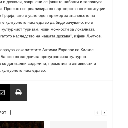
и и дозволи, завршени се јавните набавки и започнува
и. Проектот се реализира во партнерство со институции
 Грција, што е уште еден пример за значењето на
 е културното наследство да биде зачувано, но и
у културниот туризам, нови можности за локалната
атото наследство на нашата држава“, изјави Љутков.
 поврзува локалитетите Антички Европос во Килкис,
 Банско во заедничка прекугранична културно-
на со дигитални содржини, промотивни активности и
 културното наследство.
РОТ