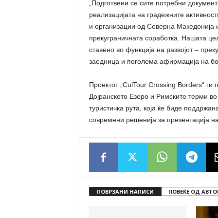
„Подготвени се сите потребни документ
реализацијата на градежните активност
и организации од Северна Македонија и
прекуграничната соработка. Нашата цел
ставено во функција на развојот – прек
заедница и поголема афирмација на бог
Проектот „CulTour Crossing Borders“ ги
Дојранското Езеро и Римските терми во
туристичка рута, која ќе биде поддржа
современи решенија за презентација на
ПОВРЗАНИ НАПИСИ
ПОВЕЌЕ ОД АВТО