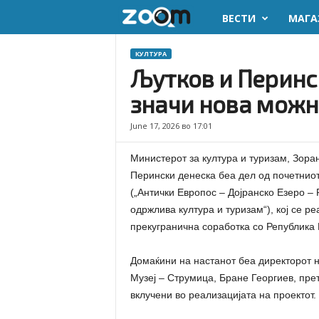
ВЕСТИ
МАГА
z
o
КУЛТУРА
Љутков и Перинск
o
значи нова можно
m
June 17, 2026 во 17:01
.
Министерот за култура и туризам, Зора
m
Перински денеска беа дел од почетниот 
(„Антички Европос – Дојранско Езеро –
k
одржлива култура и туризам“), кој се р
прекугранична соработка со Република 
Домаќини на настанот беа директорот н
Музеј – Струмица, Бране Георгиев, пре
вклучени во реализацијата на проектот.