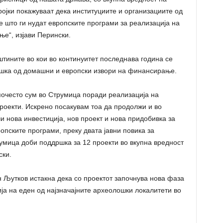
ројки покажуваат дека институциите и организациите од
е што ги нудат европските програми за реализација на
ње“, изјави Перински.
штините во кои во континуитет последнава година се
ршка од домашни и европски извори на финансирање.
почесто сум во Струмица поради реализација на
роекти. Искрено посакувам тоа да продолжи и во
чи нова инвестиција, нов проект и нова придобивка за
опските програми, преку двата јавни повика за
мица доби поддршка за 12 проекти во вкупна вредност
ски.
н Љутков истакна дека со проектот започнува нова фаза
ија на еден од најзначајните археолошки локалитети во