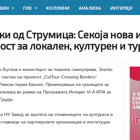
ЗИН
ГИК
KОЛУМНИ
AНАЛИЗА
ИНТЕРВЈУ
и од Струмица: Секоја нова 
ст за локален, културен и ту
н Љутков и министерот за локална самоуправа, Златко
настан на проектот „CulTour Crossing Borders“
 Римски терми Банско: Преминување на границите за
еализира во рамки на Програмата Интерег VI-А ИПА за
Грција.
а НУ Завод за заштита на спомениците на културата и
тставници на партнерските организации и институции