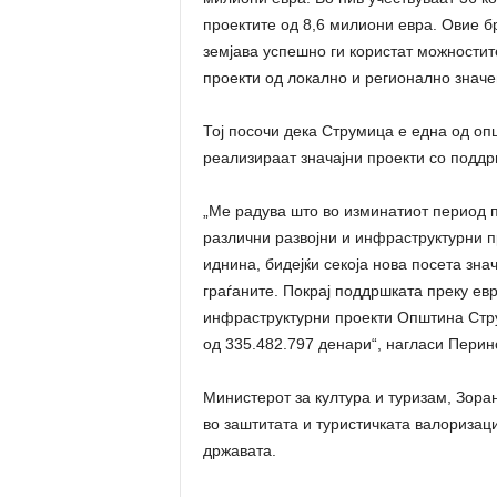
проектите од 8,6 милиони евра. Овие б
земјава успешно ги користат можностит
проекти од локално и регионално значе
Тој посочи дека Струмица е една од оп
реализираат значајни проекти со подд
„Ме радува што во изминатиот период 
различни развојни и инфраструктурни п
иднина, бидејќи секоја нова посета зна
граѓаните. Покрај поддршката преку евр
инфраструктурни проекти Општина Стру
од 335.482.797 денари“, нагласи Перин
Министерот за култура и туризам, Зора
во заштитата и туристичката валоризац
државата.