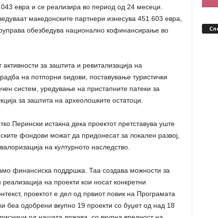
.043 евра и се реализира во период од 24 месеци.
ведуваат македонските партнери изнесува 451.603 евра,
Сл
моуправа обезбедува национално кофинансирање во
 активности за заштита и ревитализација на
градба на потпорни ѕидови, поставување туристички
чен систем, уредување на пристапните патеки за
кција за заштита на археолошките остатоци.
ко Перински истакна дека проектот претставува уште
ските фондови можат да придонесат за локален развој,
валоризација на културното наследство.
само финансиска поддршка. Таа создава можности за
 реализација на проекти кои носат конкретни
нтекст, проектот е дел од првиот повик на Програмата
ки беа одобрени вкупно 19 проекти со буџет од над 18
орисници од нашата држава, со вкупна вредност на