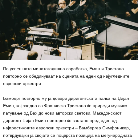
По успешната минатогодишна соработка, Емин и Тристано
повторно се обединуваат на сцената на еден од најугледните
европски оркестри.
Бамберг повторно му ја довери диригентската палка на Џијан
Емин, кој заедно со Франческо Тристано ќе приреди музичко
патување од Бах до нови авторски светови. Македонскиот
диригент Џијан Емин повторно ќе застане пред еден од
најпрестижните европски оркестри – Бамбергер Симфоникер,
потврдувајќи ја својата сè поцврста позиција на меѓународната