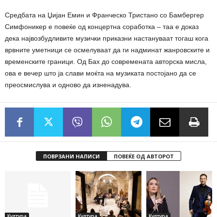
Средбата на Џијан Емин и Франческо Тристано со Бамбергер
Симфоникер е повеќе од концертна соработка – таа е доказ
дека највозбудливите музички приказни настануваат тогаш кога
врвните уметници се осмелуваат да ги надминат жанровските и
временските граници. Од Бах до современата авторска мисла,
ова е вечер што ја слави моќта на музиката постојано да се
преосмислува и одново да изненадува.
ПОВРЗАНИ НАПИСИ
ПОВЕЌЕ ОД АВТОРОТ
Култура
Култура
Култура