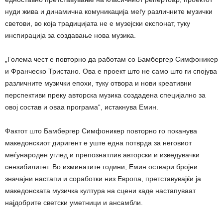
нуди жива и динамична комуникација меѓу различните музички
светови, во која традицијата не е музејски експонат, туку
инспирација за создавање нова музика.
„Голема чест е повторно да работам со Бамбергер Симфоникер
и Франческо Тристано. Ова е проект што не само што ги спојува
различните музички епохи, туку отвора и нови креативни
перспективи преку авторска музика создадена специјално за
овој состав и оваа програма“, истакнува Емин.
Фактот што Бамбергер Симфоникер повторно го поканува
македонскиот диригент е уште една потврда за неговиот
меѓународен углед и препознатлив авторски и изведувачки
сензибилитет. Во изминатите години, Емин оствари бројни
значајни настапи и соработки низ Европа, претставувајќи ја
македонската музичка култура на сцени каде настапуваат
најдобрите светски уметници и ансамбли.