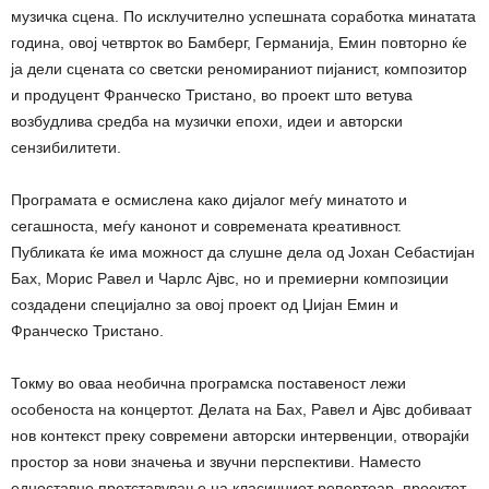
музичка сцена. По исклучително успешната соработка минатата
година, овој четврток во Бамберг, Германија, Емин повторно ќе
ја дели сцената со светски реномираниот пијанист, композитор
и продуцент Франческо Тристано, во проект што ветува
возбудлива средба на музички епохи, идеи и авторски
сензибилитети.
Програмата е осмислена како дијалог меѓу минатото и
сегашноста, меѓу канонот и современата креативност.
Публиката ќе има можност да слушне дела од Јохан Себастијан
Бах, Морис Равел и Чарлс Ајвс, но и премиерни композиции
создадени специјално за овој проект од Џијан Емин и
Франческо Тристано.
Токму во оваа необична програмска поставеност лежи
особеноста на концертот. Делата на Бах, Равел и Ајвс добиваат
нов контекст преку современи авторски интервенции, отворајќи
простор за нови значења и звучни перспективи. Наместо
едноставно претставување на класичниот репертоар, проектот