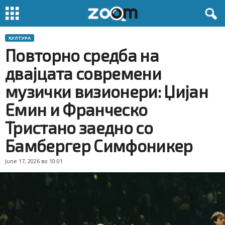
КУЛТУРА
Повторно средба на
двајцата современи
музички визионери: Џијан
Емин и Франческо
Тристано заедно со
Бамбергер Симфоникер
June 17, 2026 во 10:01