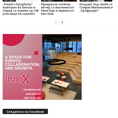
„Flowers Symphony“
Прекрасна сонатна
Концерт под свеќи со
повторно во Битола и
вечер со виолинистот
Стефан Миленковиќ и
Охрид со повеќе од 100
Ниек Бар и пијанистот
„Профундис“
учесници на сцената
Бен Ким
Следине и на Facebook