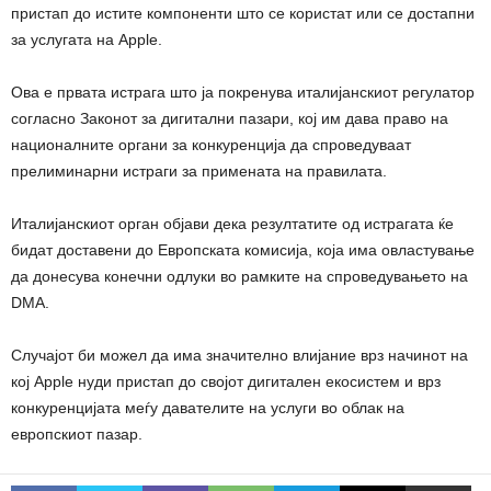
пристап до истите компоненти што се користат или се достапни
за услугата на Apple.
Ова е првата истрага што ја покренува италијанскиот регулатор
согласно Законот за дигитални пазари, кој им дава право на
националните органи за конкуренција да спроведуваат
прелиминарни истраги за примената на правилата.
Италијанскиот орган објави дека резултатите од истрагата ќе
бидат доставени до Европската комисија, која има овластување
да донесува конечни одлуки во рамките на спроведувањето на
DMA.
Случајот би можел да има значително влијание врз начинот на
кој Apple нуди пристап до својот дигитален екосистем и врз
конкуренцијата меѓу давателите на услуги во облак на
европскиот пазар.