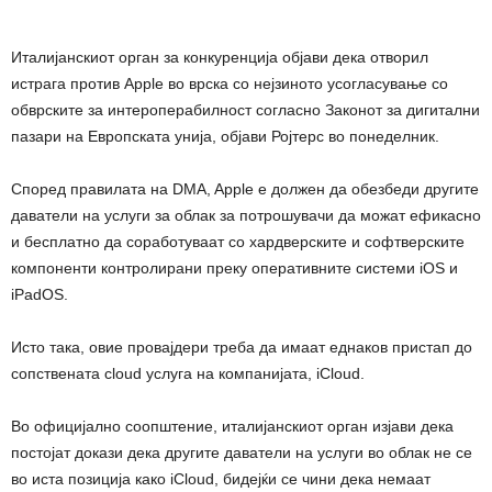
Италијанскиот орган за конкуренција објави дека отворил
истрага против Apple во врска со нејзиното усогласување со
обврските за интероперабилност согласно Законот за дигитални
пазари на Европската унија, објави Ројтерс во понеделник.
Според правилата на DMA, Apple е должен да обезбеди другите
даватели на услуги за облак за потрошувачи да можат ефикасно
и бесплатно да соработуваат со хардверските и софтверските
компоненти контролирани преку оперативните системи iOS и
iPadOS.
Исто така, овие провајдери треба да имаат еднаков пристап до
сопствената cloud услуга на компанијата, iCloud.
Во официјално соопштение, италијанскиот орган изјави дека
постојат докази дека другите даватели на услуги во облак не се
во иста позиција како iCloud, бидејќи се чини дека немаат