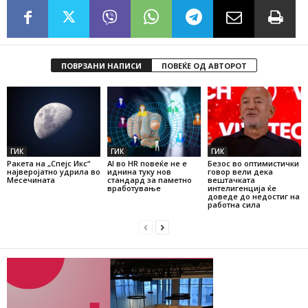
ПОВРЗАНИ НАПИСИ
ПОВЕЌЕ ОД АВТОРОТ
ГИК
ГИК
ГИК
Ракета на „Спејс Икс“
AI во HR повеќе не е
Безос во оптимистички
најверојатно удрила во
иднина туку нов
говор вели дека
Месечината
стандард за паметно
вештачката
вработување
интелигенција ќе
доведе до недостиг на
работна сила