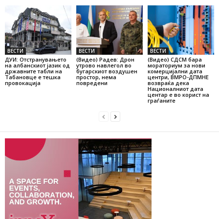
ВЕСТИ
ВЕСТИ
ВЕСТИ
ДУИ: Отстранувањето
(Видео) Радев: Дрон
(Видео) СДСМ бара
на албанскиот јазик од
утрово навлегол во
мораториум за нови
државните табли на
бугарскиот воздушен
комерцијални дата
Табановце е тешка
простор, нема
центри, ВМРО-ДПМНЕ
провокација
повредени
возвраќа дека
Националниот дата
центар е во корист на
граѓаните