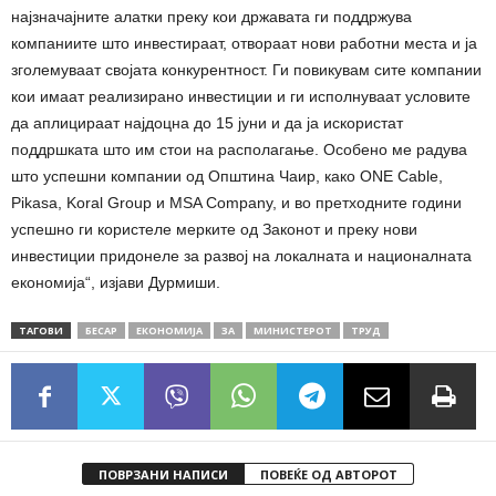
најзначајните алатки преку кои државата ги поддржува
компаниите што инвестираат, отвораат нови работни места и ја
зголемуваат својата конкурентност. Ги повикувам сите компании
кои имаат реализирано инвестиции и ги исполнуваат условите
да аплицираат најдоцна до 15 јуни и да ја искористат
поддршката што им стои на располагање. Особено ме радува
што успешни компании од Општина Чаир, како ONE Cable,
Pikasa, Koral Group и MSA Company, и во претходните години
успешно ги користеле мерките од Законот и преку нови
инвестиции придонеле за развој на локалната и националната
економија“, изјави Дурмиши.
ТАГОВИ
БЕСАР
ЕКОНОМИЈА
ЗА
МИНИСТЕРОТ
ТРУД
ПОВРЗАНИ НАПИСИ
ПОВЕЌЕ ОД АВТОРОТ