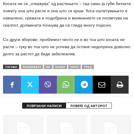
Косата не се „откажува“ од растењето – таа само ја губи битката
помеѓу она што расте и она што се крши. Кога оштетувањето е
намалено, грижата е подобрена и вниманието се посветува на
скалпот, должината почнува да се гледа многу појасно.
Со други зборови, проблемот често не е во тоа што косата не
расте – туку во тоа што не успева да остане недопрена доволно
долго за растот да биде забележлив.
ТАГОВИ
ВЛОЖУВАТЕ
ВО
КОЛКУ
ПАТИ
ТРУД
ПОВРЗАНИ НАПИСИ
ПОВЕЌЕ ОД АВТОРОТ