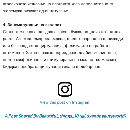
агресивното чешлање на влажната коса дополнително го
зголемува ризикот од оштетување.
4. Занемарување на скалпот
Скалпот е основа на здрава коса – буквално „почвата“ од која
расте. Ако е занемарена, мрсна, преоптоварена со производи
или без соодветна циркулација, фоликулите не работат
оптимално. Затоа е важно периодично длабинско чистење,
нежно ексфолирање и стимулирање на скалпот со масажа,
бидејќи подобрата циркулација значи подобар раст.
View this post on Instagram
A Post Shared By Beautiful_things_10 (@luxandbeautyworld)