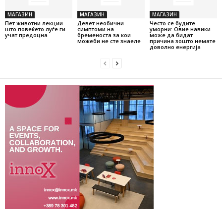
МАГАЗИН
МАГАЗИН
МАГАЗИН
Пет животни лекции
Девет необични
Често се будите
што повеќето луѓе ги
симптоми на
уморни: Овие навики
учат предоцна
бременоста за кои
може да бидат
можеби не сте знаеле
причина зошто немате
доволно енергија