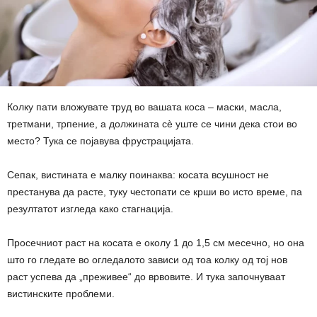
Колку пати вложувате труд во вашата коса – маски, масла,
третмани, трпение, а должината сè уште се чини дека стои во
место? Тука се појавува фрустрацијата.
Сепак, вистината е малку поинаква: косата всушност не
престанува да расте, туку честопати се крши во исто време, па
резултатот изгледа како стагнација.
Просечниот раст на косата е околу 1 до 1,5 см месечно, но она
што го гледате во огледалото зависи од тоа колку од тој нов
раст успева да „преживее“ до врвовите. И тука започнуваат
вистинските проблеми.