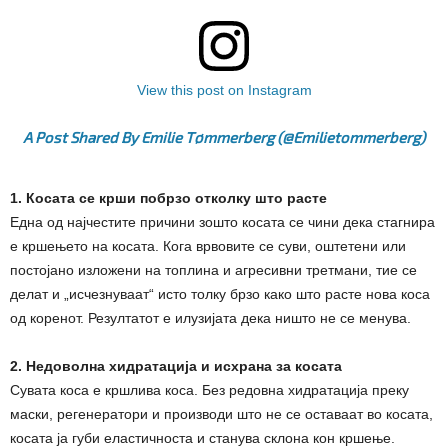
View this post on Instagram
A Post Shared By Emilie Tømmerberg (@emilietommerberg)
1. Косата се крши побрзо отколку што расте
Една од најчестите причини зошто косата се чини дека стагнира
е кршењето на косата. Кога врвовите се суви, оштетени или
постојано изложени на топлина и агресивни третмани, тие се
делат и „исчезнуваат“ исто толку брзо како што расте нова коса
од коренот. Резултатот е илузијата дека ништо не се менува.
2. Недоволна хидратација и исхрана за косата
Сувата коса е кршлива коса. Без редовна хидратација преку
маски, регенератори и производи што не се оставаат во косата,
косата ја губи еластичноста и станува склона кон кршење.