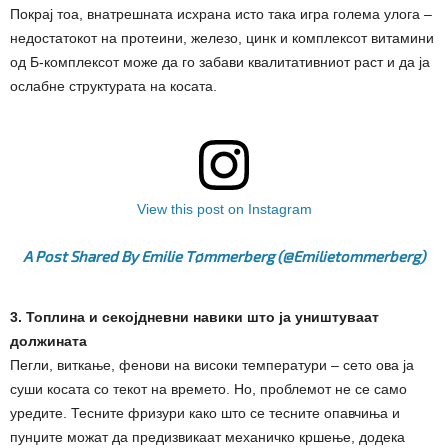
Покрај тоа, внатрешната исхрана исто така игра голема улога –
недостатокот на протеини, железо, цинк и комплексот витамини
од Б-комплексот може да го забави квалитативниот раст и да ја
ослабне структурата на косата.
View this post on Instagram
A Post Shared By Emilie Tømmerberg (@emilietommerberg)
3. Топлина и секојдневни навики што ја уништуваат
должината
Пегли, виткање, фенови на високи температури – сето ова ја
суши косата со текот на времето. Но, проблемот не се само
уредите. Тесните фризури како што се тесните опавчиња и
пунџите можат да предизвикаат механичко кршење, додека