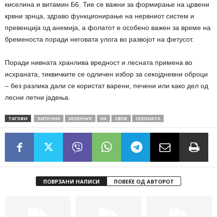
киселина и витамин Б6. Тие се важни за формирање на црвени
крвни зрнца, здраво функционирање на нервниот систем и
превенција од анемија, а фолатот е особено важен за време на
бременоста поради неговата улога во развојот на фетусот.
Поради нивната хранлива вредност и лесната примена во
исхраната, тиквичките се одличен избор за секојдневни оброци
– без разлика дали се користат варени, печени или како дел од
лесни летни јадења.
ТАГОВИ
ЗАПОЧНА
ЗЕЛЕНЧУК
НА
СВЕЖ
СЕЗОНАТА
ПОВРЗАНИ НАПИСИ
ПОВЕЌЕ ОД АВТОРОТ