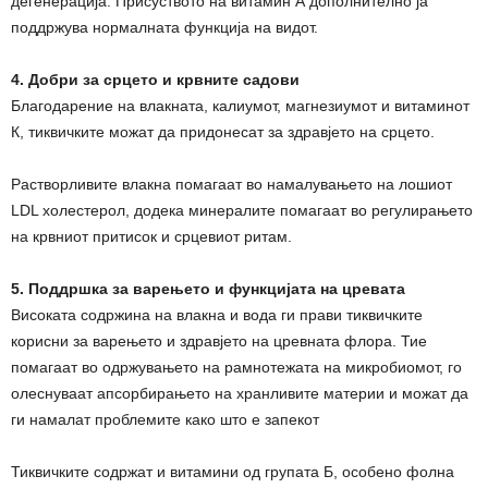
дегенерација. Присуството на витамин А дополнително ја
поддржува нормалната функција на видот.
4. Добри за срцето и крвните садови
Благодарение на влакната, калиумот, магнезиумот и витаминот
К, тиквичките можат да придонесат за здравјето на срцето.
Растворливите влакна помагаат во намалувањето на лошиот
LDL холестерол, додека минералите помагаат во регулирањето
на крвниот притисок и срцевиот ритам.
5. Поддршка за варењето и функцијата на цревата
Високата содржина на влакна и вода ги прави тиквичките
корисни за варењето и здравјето на цревната флора. Тие
помагаат во одржувањето на рамнотежата на микробиомот, го
олеснуваат апсорбирањето на хранливите материи и можат да
ги намалат проблемите како што е запекот
Тиквичките содржат и витамини од групата Б, особено фолна