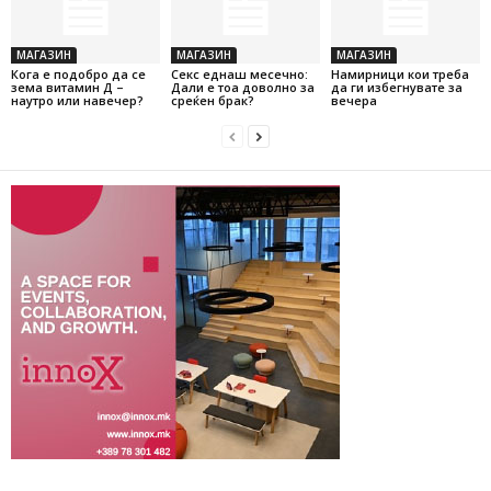
МАГАЗИН
МАГАЗИН
МАГАЗИН
Кога е подобро да се
Секс еднаш месечно:
Намирници кои треба
зема витамин Д –
Дали е тоа доволно за
да ги избегнувате за
наутро или навечер?
среќен брак?
вечера