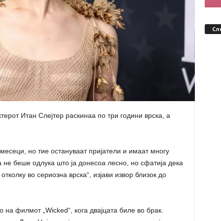
Сл
ктерот Итан Слејтер раскинаа по три години врска, а
 месеци, но тие остануваат пријатели и имаат многу
а не беше одлука што ја донесоа лесно, но сфатија дека
тколку во сериозна врска“, изјави извор близок до
 на филмот „Wicked“, кога двајцата биле во брак.