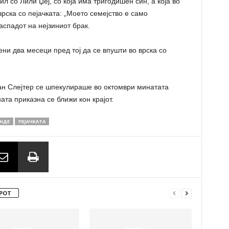
л со Лили Џеј, со која има тригодишен син, а која во
рска со пејачката: „Моето семејство е само
аспадот на нејзиниот брак.
ни два месеци пред тој да се впушти во врска со
ан Слејтер се шпекулираше во октомври минатата
ата приказна се ближи кон крајот.
НДЕ
ПЕЈАЧКАТА
РОТ