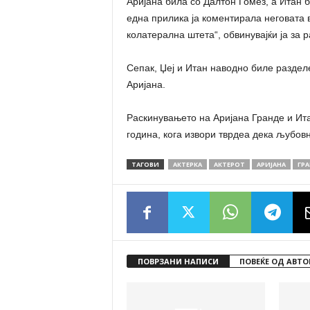
Аријана била со Далтон Гомез, а Итан би
една прилика ја коментирала неговата в
колатерална штета“, обвинувајќи ја за р
Сепак, Џеј и Итан наводно биле разделе
Аријана.
Раскинувањето на Аријана Гранде и Ит
година, кога извори тврдеа дека љубовн
ТАГОВИ
АКТЕРКА
АКТЕРОТ
АРИЈАНА
ГРА
ПОВРЗАНИ НАПИСИ
ПОВЕЌЕ ОД АВТО