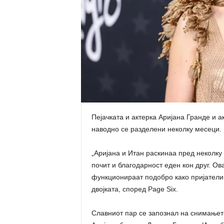
Пејачката и актерка Аријана Гранде и а
наводно се разделени неколку месеци.
„Аријана и Итан раскинаа пред неколку
почит и благодарност еден кон друг. Ов
функционираат подобро како пријатели о
двојката, според Page Six.
Славниот пар се запознал на снимањето