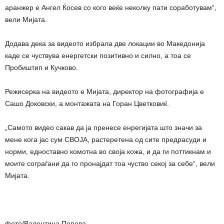
аранжер е Ангел Ќосев со кого веќе неколку пати соработувам“,
вели Мијата.
Додава дека за видеото избрала две локации во Македонија
каде се чуствува енергетски позитивно и силно, а тоа се
Пробиштип и Кучково.
Режисерка на видеото е Мијата, директор на фотографија е
Сашо Доковски, а монтажата на Горан Цветковиќ.
„Самото видео сакав да ја пренесе енрегијата што значи за
мене кога јас сум СВОЈА, растеретена од сите предрасуди и
норми, едноставно комотна во своја кожа, и да ги поттикнам и
моите сограѓани да го пронајдат тоа чуство секој за себе“, вели
Мијата.
фото/Валентина Попова