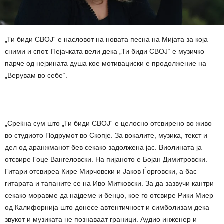
„Ти биди СВОЈ“ е насловот на новата песна на Мијата за која
сними и спот. Пејачката вели дека „Ти биди СВОЈ“ е музичко
парче од нејзината душа кое мотивациски е продолжение на
„Верувам во себе“.
„Среќна сум што „Ти биди СВОЈ“ е целосно отсвирено во живо
во студиото Подрумот во Скопје. За вокалите, музика, текст и
дел од аранжманот бев секако задолжена јас. Виолината ја
отсвире Гоце Вангеловски. На пијаното е Бојан Димитровски.
Гитари отсвиреа Кире Мирчовски и Јаков Ѓорговски, а бас
гитарата и тапаните се на Иво Митковски. За да зазвучи кантри
секако моравме да најдеме и бенџо, кое го отсвире Рики Миер
од Калифорнија што донесе автентичност и симболизам дека
звукот и музиката не познаваат граници. Аудио инженер и