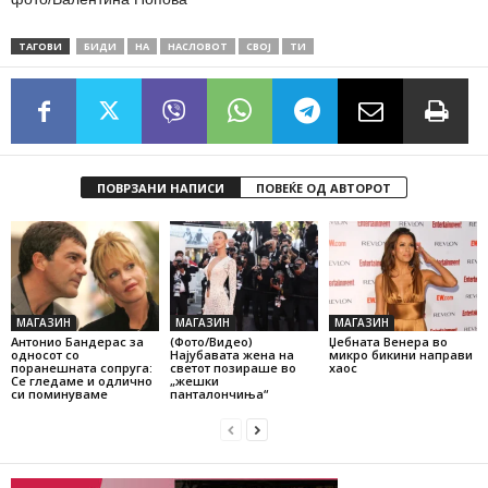
ТАГОВИ
БИДИ
НА
НАСЛОВОТ
СВОЈ
ТИ
ПОВРЗАНИ НАПИСИ
ПОВЕЌЕ ОД АВТОРОТ
МАГАЗИН
МАГАЗИН
МАГАЗИН
Антонио Бандерас за
(Фото/Видео)
Џебната Венера во
односот со
Најубавата жена на
микро бикини направи
поранешната сопруга:
светот позираше во
хаос
Се гледаме и одлично
„жешки
си поминуваме
панталончиња“