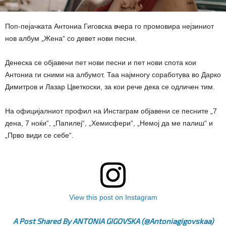
Поп-пејачката Антониа Гиговска вчера го промовира нејзиниот
нов албум „Жена“ со девет нови песни.
Денеска се објавени пет нови песни и пет нови спота кои
Антониа ги сними на албумот. Таа најмногу соработува во Дарко
Димитров и Лазар Цветкоски, за кои рече дека се одличен тим.
На официјалниот профил на Инстаграм објавени се песните „7
дена, 7 ноќи“, „Папилеј“, „Хемисфери“, „Немој да ме палиш“ и
„Прво види се себе“.
View this post on Instagram
A Post Shared By ANTONIA GIGOVSKA (@antoniagigovskaa)