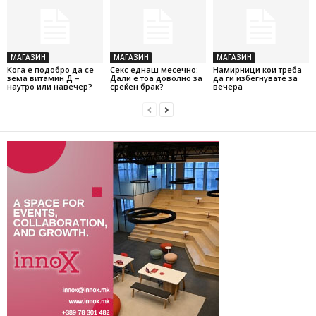
МАГАЗИН
МАГАЗИН
МАГАЗИН
Кога е подобро да се
Секс еднаш месечно:
Намирници кои треба
зема витамин Д –
Дали е тоа доволно за
да ги избегнувате за
наутро или навечер?
среќен брак?
вечера