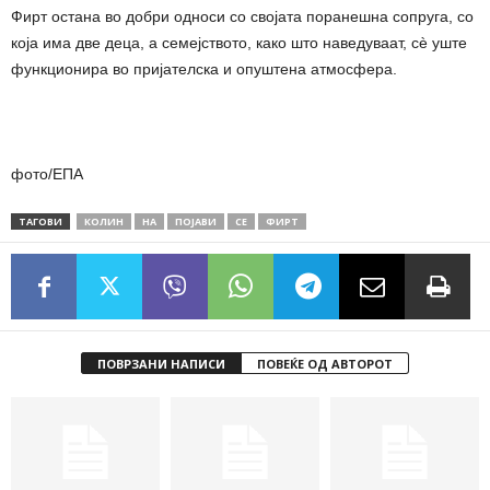
Фирт остана во добри односи со својата поранешна сопруга, со
која има две деца, а семејството, како што наведуваат, сè уште
функционира во пријателска и опуштена атмосфера.
фото/ЕПА
ТАГОВИ
КОЛИН
НА
ПОЈАВИ
СЕ
ФИРТ
ПОВРЗАНИ НАПИСИ
ПОВЕЌЕ ОД АВТОРОТ