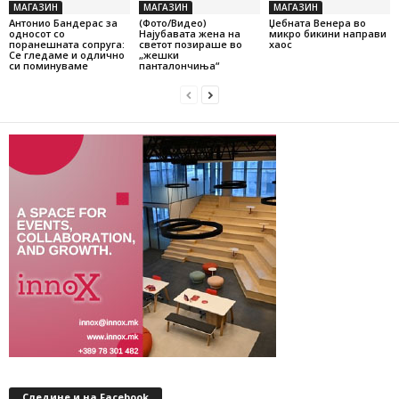
МАГАЗИН
МАГАЗИН
МАГАЗИН
Антонио Бандерас за
(Фото/Видео)
Џебната Венера во
односот со
Најубавата жена на
микро бикини направи
поранешната сопруга:
светот позираше во
хаос
Се гледаме и одлично
„жешки
си поминуваме
панталончиња“
Следине и на Facebook