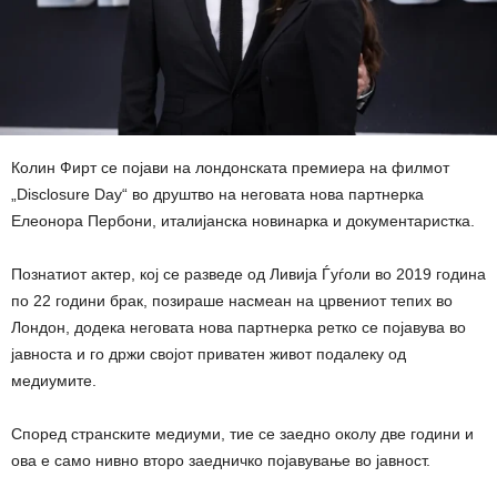
Колин Фирт се појави на лондонската премиера на филмот
„Disclosure Day“ во друштво на неговата нова партнерка
Елеонора Пербони, италијанска новинарка и документаристка.
Познатиот актер, кој се разведе од Ливија Ѓуѓоли во 2019 година
по 22 години брак, позираше насмеан на црвениот тепих во
Лондон, додека неговата нова партнерка ретко се појавува во
јавноста и го држи својот приватен живот подалеку од
медиумите.
Според странските медиуми, тие се заедно околу две години и
ова е само нивно второ заедничко појавување во јавност.