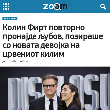
МАГАЗИН
Колин Фирт повторно
пронајде љубов, позираше
со новата девојка на
црвениот килим
June 8, 2026 во 8:56