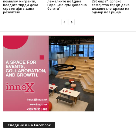
помалку мигранти,
лежалките во Црна
290 евра“: српско
Владата тврди дека
Гора: „Не сум доволно
семејство тврди дека
стратегијата дава
богата“
доживеало драма на
резултати
одмор во Грција
Следине и на Facebook