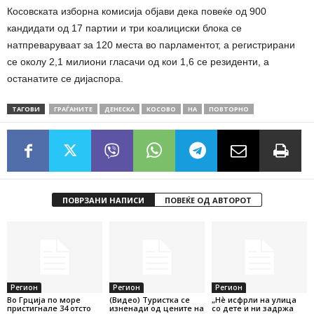
Косовската изборна комисија објави дека повеќе од 900
кандидати од 17 партии и три коалициски блока се
натпреваруваат за 120 места во парламентот, а регистрирани
се околу 2,1 милиони гласачи од кои 1,6 се резиденти, а
останатите се дијаспора.
ТАГОВИ
ГРАЃАНИТЕ
ДЕНЕСКА
КОСОВО
НА
ПОВТОРНО
ПОВРЗАНИ НАПИСИ
ПОВЕЌЕ ОД АВТОРОТ
Регион
Регион
Регион
Во Грција по море
(Видео) Туристка се
„Нѐ исфрли на улица
пристигнале 34 отсто
изненади од цените на
со дете и ни задржа