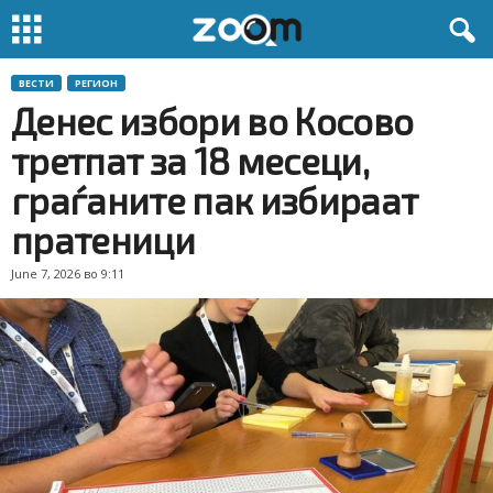
ВЕСТИ
РЕГИОН
Денес избори во Косово
третпат за 18 месеци,
граѓаните пак избираат
пратеници
June 7, 2026 во 9:11