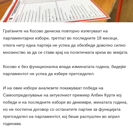
Граѓаните на Косово денеска повторно излегуваат на
парламентарни избори, третпат во последните 18 месеци,
откога ниту една партија не успеа да обезбеди доволно силно
мнозинство за да се стави крај на политичката криза во земјата.
Косово е без функционална влада изминатата година, бидејќи
парламентот не успеа да избере претседател.
И на овие избори анализите покажуваат победа на
Самоопределување на актуелниот премиер Албин Курти кој
победи и на последните избори во декември, минатата година,
но не постигна договор со останатите партии за функцијата
претседател на парламентот, кој беше распуштен во април
годинава.